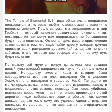
The Temple of Elemental Evil - игра обязательно понравится
пользователям которые любят классические стратегии с
ролевым уклоном. После запуска, мы отправляемся в мир
Грейхок
-
который наполнен различными приключениями,
некоторые из них могут вам понравиться, но большинство
будут нести опасность. Основная цель вашего приключения
заключается в том, что надо найти дорогу, которая должна
привести вас к раскрытию древние тайны, однако не стоит
забывать о зле которые там сосредоточено, поэтому путь
будет нелегким.
По сюжету всё крутится вокруг дьяволицы, она создала
целый культ который направлен на изучение сил зла тьмы и
грехов. Неподалёку имеется храм в котором была
сосредоточена всё это зло, находится Он в деревне
Хоммлет, она находится в графстве Налб. Так долго не
могло продолжаться и естественно зло вырвалось наружу и
воцарилось в этих землях, повсюду был хаос, убийства,
истязания, кровь, мясо - вот что теперь происходит в этой
деревне, люди собираются вещи и убегают как можно
дальше, однако мало кому это удалось сделать, ведь зло
настолько могущественно, что скрыться от него практически
невозможно.