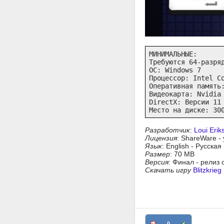
МИНИМАЛЬНЫЕ:

Требуются 64-разряд
ОС: Windows 7

Процессор: Intel Co
Оперативная память:
Видеокарта: Nvidia 
DirectX: Версии 11

Место на диске: 30
Разработчик
:
Loui Erik
Лицензия
: ShareWare -
Язык
: English - Русска
Размер
: 70 MB
Версия
: Финал - релиз
Скачать игру
Blitzkrieg