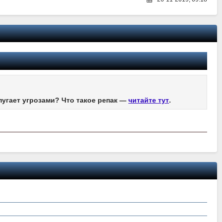
пугает угрозами? Что такое репак —
читайте тут
.