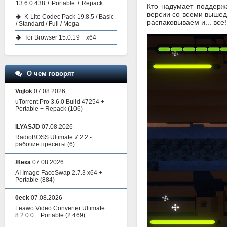
13.6.0.438 + Portable + Repack
Кто надумает поддержа
версии со всеми вышед
K-Lite Codec Pack 19.8.5 / Basic
распаковываем и... все
/ Standard / Full / Mega
Tor Browser 15.0.19 + x64
О чем говорят
Vojlok
07.08.2026
uTorrent Pro 3.6.0 Build 47254 +
Portable + Repack
(106)
ILYASJD
07.08.2026
RadioBOSS Ultimate 7.2.2 -
рабочие пресеты
(6)
Жека
07.08.2026
AI Image FaceSwap 2.7.3 x64 +
Portable
(884)
0eck
07.08.2026
Leawo Video Converter Ultimate
8.2.0.0 + Portable
(2 469)