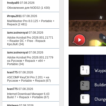
fredya85
07.08.2026
Обновления для NOD32
(1 430)
Игорь2011
07.08.2026
MailWasher Pro 8.0.125 + Portable +
Repack
(2 481)
iamcasinoroyal
07.08.2026
Adobe Acrobat Pro 2026.001.21771
+ Reader DC + Free - Repack
KpoJIuK
(34)
iamcasinoroyal
07.08.2026
Adobe Acrobat Pro 2026.001.21779
на Русском + Repack + x64 +
Portable
(34)
Ivan775
07.08.2026
ASCOMP KeyCtrl Pro 2.201 + на
Русском + Portable + Repack
(67)
Ivan775
07.08.2026
Internet Download Manager 6.43
Build 7 + Repack + Portable
(67)
Hisheen
07.08.2026