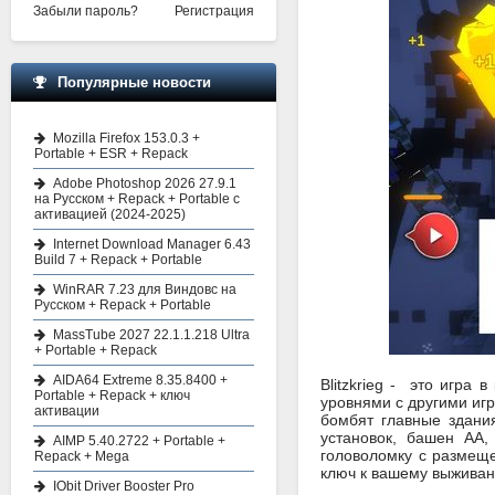
Забыли пароль?
Регистрация
Популярные новости
Mozilla Firefox 153.0.3 +
Portable + ESR + Repack
Adobe Photoshop 2026 27.9.1
на Русском + Repack + Portable с
активацией (2024-2025)
Internet Download Manager 6.43
Build 7 + Repack + Portable
WinRAR 7.23 для Виндовс на
Русском + Repack + Portable
MassTube 2027 22.1.1.218 Ultra
+ Portable + Repack
AIDA64 Extreme 8.35.8400 +
Blitzkrieg - это игра
Portable + Repack + ключ
уровнями с другими иг
активации
бомбят главные здания
установок, башен АА,
AIMP 5.40.2722 + Portable +
головоломку с размеще
Repack + Mega
ключ к вашему выжива
IObit Driver Booster Pro