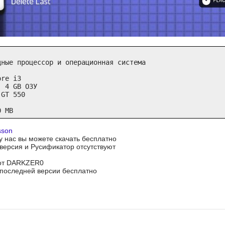
ные процессор и операционная система

re i3

 4 GB ОЗУ

GT 550

0 MB
sson
 у нас вы можете скачать бесплатно
я версия и Русификатор отсутствуют
 от DARKZER0
последней версии бесплатно