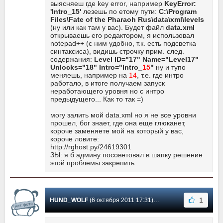
выясняеш где key error, например
KeyError:
'Intro_15'
лезешь по етому пути:
C:\Program
Files\Fate of the Pharaoh Rus\data\xml\levels
(ну или как там у вас). Будет файл
data.xml
открываешь его редактором, я использовал
notepad++ (c ним удобно, т.к. есть подсветка
синтаксиса), видишь строчку прим. след.
содержания:
Level ID="17" Name="Level17"
Unlocks="18" Intro="Intro_
15
"
ну и тупо
меняешь, например на
14
, т.е. где интро
работало, в итоге получаем запуск
неработающего уровня но с интро
предыдущего... Как то так =)
могу залить мой data.xml но я не все уровни
прошел, бог знает, где она еще глюканет,
короче заменяете мой на который у вас,
короче ловите:
http://rghost.ру/24619301
ЗЫ: я б админу посоветовал в шапку решение
этой проблемы закрепить...
1
HUND_WOLF
(6 октября 2011 17:31) Сообщение #4