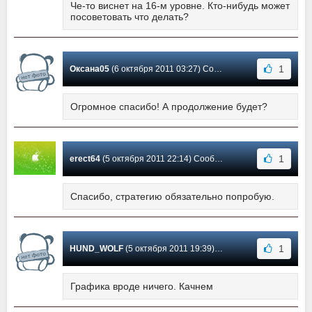
Че-то виснет на 16-м уровне. Кто-нибудь может
посоветовать что делать?
1
Оксана05
(6 октября 2011 03:27) Сообщение #3
Огромное спасибо! А продолжение будет?
1
erect64
(5 октября 2011 22:14) Сообщение #2
Спасибо, стратегию обязательно попробую.
1
HUND_WOLF
(5 октября 2011 19:39) Сообщение #1
Графика вроде ничего. Качнем