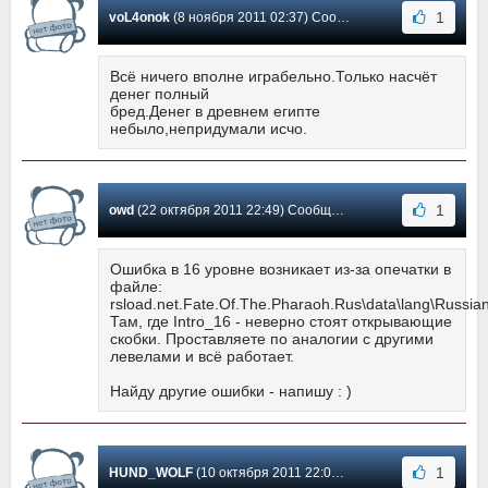
1
voL4onok
(8 ноября 2011 02:37) Сообщение #8
Всё ничего вполне играбельно.Только насчёт
денег полный
бред.Денег в древнем египте
небыло,непридумали исчо.
1
owd
(22 октября 2011 22:49) Сообщение #7
Ошибка в 16 уровне возникает из-за опечатки в
файле:
rsload.net.Fate.Of.The.Pharaoh.Rus\data\lang\Russian
Там, где Intro_16 - неверно стоят открывающие
скобки. Проставляете по аналогии с другими
левелами и всё работает.
Найду другие ошибки - напишу : )
1
HUND_WOLF
(10 октября 2011 22:00) Сообщение #6