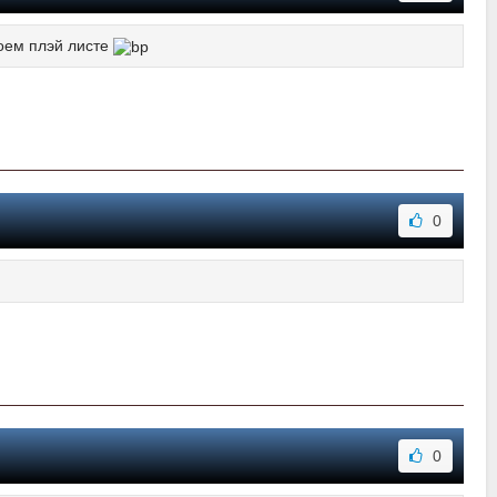
оем плэй листе
0
0