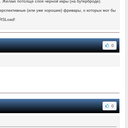
 Желаю потолще слоя черной икры (на бутерброде).
 перспективные (или уже хорошие) фривары, о которых мог бы
 RSLoad!
0
0