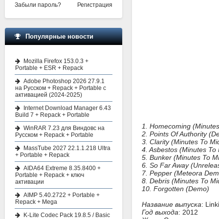
Забыли пароль?
Регистрация
Популярные новости
Mozilla Firefox 153.0.3 +
Portable + ESR + Repack
Adobe Photoshop 2026 27.9.1
на Русском + Repack + Portable с
активацией (2024-2025)
Internet Download Manager 6.43
Build 7 + Repack + Portable
1. Homecoming (Minutes
WinRAR 7.23 для Виндовс на
2. Points Of Authority (
Русском + Repack + Portable
3. Clarity (Minutes To M
MassTube 2027 22.1.1.218 Ultra
4. Asbestos (Minutes To
+ Portable + Repack
5. Bunker (Minutes To M
6. So Far Away (Unrelea
AIDA64 Extreme 8.35.8400 +
7. Pepper (Meteora Dem
Portable + Repack + ключ
8. Debris (Minutes To 
активации
10. Forgotten (Demo)
AIMP 5.40.2722 + Portable +
Repack + Mega
Название выпуска
: Lin
Год выхода
: 2012
K-Lite Codec Pack 19.8.5 / Basic