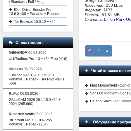
Жанр
: Crossover
/ Standard / Full / Mega
Качество
: 230 kbps
IObit Driver Booster Pro
Формат
: MP3
13.6.0.438 + Portable + Repack
Размер
: 51.51 MB
Скачать
:
Linkin Park-U
Tor Browser 15.0.19 + x64
О чем говорят
0
MEGANOM
06.08.2026
UsbToolbox Pro 1.3 + x64 Free
(416)
alivakos
06.08.2026
Читайте также по тем
Luminar Neo 1.28.0.17626 +
Portable + Repack + на Русском
(1
666)
Mud Morganfield - Son of
Sons Of Midnight - Sons 
RuFull
06.08.2026
GibbsCAM 2026 26.1.15.0 x64 +
Delano Smith - An Odyss
2024
(295 660)
RubertoKavalli
06.08.2026
BitTorrent Pro 7.11.0.47255 +
Обсуждение програм
Portable + Repack
(254)