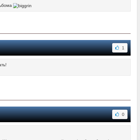
льбома
1
ть!
0