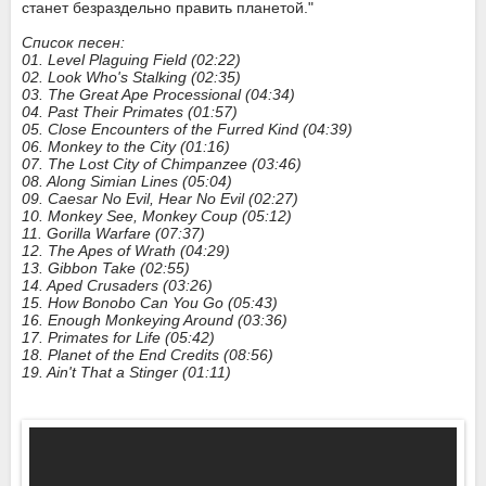
станет безраздельно править планетой."
Список песен:
01. Level Plaguing Field (02:22)
02. Look Who's Stalking (02:35)
03. The Great Ape Processional (04:34)
04. Past Their Primates (01:57)
05. Close Encounters of the Furred Kind (04:39)
06. Monkey to the City (01:16)
07. The Lost City of Chimpanzee (03:46)
08. Along Simian Lines (05:04)
09. Caesar No Evil, Hear No Evil (02:27)
10. Monkey See, Monkey Coup (05:12)
11. Gorilla Warfare (07:37)
12. The Apes of Wrath (04:29)
13. Gibbon Take (02:55)
14. Aped Crusaders (03:26)
15. How Bonobo Can You Go (05:43)
16. Enough Monkeying Around (03:36)
17. Primates for Life (05:42)
18. Planet of the End Credits (08:56)
19. Ain't That a Stinger (01:11)