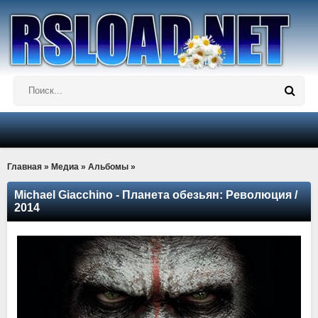
Главная
»
Медиа
»
Альбомы
»
Michael Giacchino - Планета обезьян: Революция /
2014