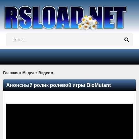
Главная
»
Медиа
»
Видео
»
Анонсный ролик ролевой игры BioMutant