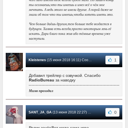
ты осознаешь,что ты имеешь и имел всё о чём мог
мечтать. А ведь этого не имели другие. А порой даже не
знали об том что ты имеешь,чтобы хотеть иметь это.
Чем больше даёшь другим,тем больше тебе воздастся в
будущем. Халява есть всегда,просто некоторым лень её
искать. Дари благо пока жив ибо тёмные времена уже
наступили.
1
Kleistenes
(15 июня 2018 16:11) Сообщение #4
Добавил трейлер с озвучкой. Спасибо
RadioBureau
за наводку
Мимо проходил
0
SANT_JA_GA
(13 июня 2018 22:27) Сообщение #3
Ролик зачёт.Вот когда сама игра