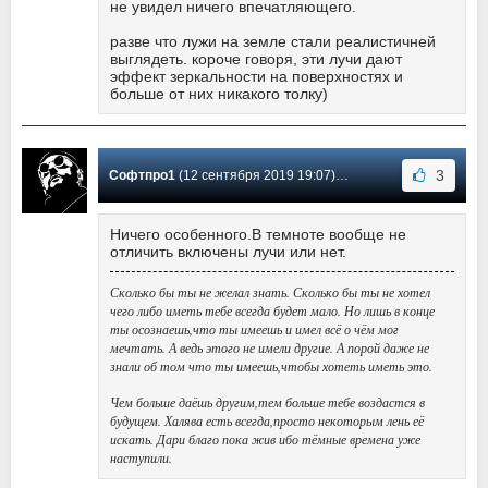
не увидел ничего впечатляющего.
разве что лужи на земле стали реалистичней
выглядеть. короче говоря, эти лучи дают
эффект зеркальности на поверхностях и
больше от них никакого толку)
3
Софтпро1
(12 сентября 2019 19:07) Сообщение #1
Ничего особенного.В темноте вообще не
отличить включены лучи или нет.
Сколько бы ты не желал знать. Сколько бы ты не хотел
чего либо иметь тебе всегда будет мало. Но лишь в конце
ты осознаешь,что ты имеешь и имел всё о чём мог
мечтать. А ведь этого не имели другие. А порой даже не
знали об том что ты имеешь,чтобы хотеть иметь это.
Чем больше даёшь другим,тем больше тебе воздастся в
будущем. Халява есть всегда,просто некоторым лень её
искать. Дари благо пока жив ибо тёмные времена уже
наступили.