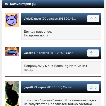
Комментарии (3)
0
VioletDanger
(20 октября 2013 20:46) Сообщение #3
Ерунда наверное.
Но протестю. :)
0
valicko
(16 апреля 2013 23:52) Сообщение #2
Попробуем у меня Samsung Note может
пойдет .
0
gapa62
(3 марта 2013 16:50) Сообщение #1
Толи руки "кривые",толи...Устанавливается,но
не запускается.Появляется только заставка