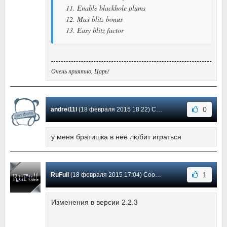
11. Enable blackhole plums
12. Max blitz bonus
13. Easy blitz factor
Очень приятно, Царь!
0
andrei11l
(18 февраля 2015 18:22) Сообщение #12
у меня братишка в нее любит играться
1
RuFull
(18 февраля 2015 17:04) Сообщение #11
Изменения в версии 2.2.3