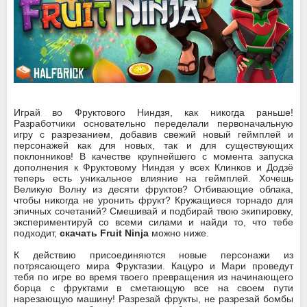
Играй во Фруктового Ниндзя, как никогда раньше!
Разработчики основательно переделали первоначальную
игру с разрезанием, добавив свежий новый геймплей и
персонажей как для новых, так и для существующих
поклонников! В качестве крупнейшего с момента запуска
дополнения к Фруктовому Ниндзя у всех Клинков и Додзё
теперь есть уникальное влияние на геймплей. Хочешь
Великую Волну из десяти фруктов? Отбивающие облака,
чтобы никогда не уронить фрукт? Кружащиеся торнадо для
эпичных сочетаний? Смешивай и подбирай твою экипировку,
экспериментируй со всеми силами и найди то, что тебе
подходит,
скачать Fruit Ninja
можно ниже.
К действию присоединяются новые персонажи из
потрясающего мира Фруктазии. Кацуро и Мари проведут
тебя по игре во время твоего превращения из начинающего
борца с фруктами в сметающую все на своем пути
нарезающую машину! Разрезай фрукты, не разрезай бомбы