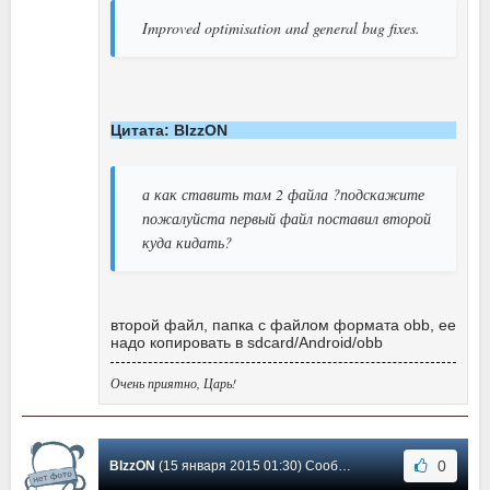
Improved optimisation and general bug fixes.
Цитата: BIzzON
а как ставить там 2 файла ?подскажите
пожалуйста первый файл поставил второй
куда кидать?
второй файл, папка с файлом формата obb, ее
надо копировать в sdcard/Android/obb
Очень приятно, Царь!
0
BIzzON
(15 января 2015 01:30) Сообщение #10