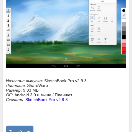
Название выпуска
: SketchBook.Pro.v2.9.3
Лицензия
: ShareWare
Размер
: 9.83 MB
ОС
: Android 3.0 и выше / Планшет
Скачать
:
SketchBook Pro v2.9.3
+5