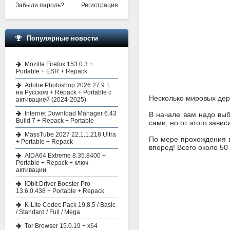
Забыли пароль?
Регистрация
Популярные новости
Mozilla Firefox 153.0.3 +
Portable + ESR + Repack
Adobe Photoshop 2026 27.9.1
на Русском + Repack + Portable с
Несколько мировых держ
активацией (2024-2025)
Internet Download Manager 6.43
В начале вам надо выб
Build 7 + Repack + Portable
сами, но от этого завис
MassTube 2027 22.1.1.218 Ultra
По мере прохождения в
+ Portable + Repack
вперед! Всего около 50
AIDA64 Extreme 8.35.8400 +
Portable + Repack + ключ
активации
IObit Driver Booster Pro
13.6.0.438 + Portable + Repack
K-Lite Codec Pack 19.8.5 / Basic
/ Standard / Full / Mega
Tor Browser 15.0.19 + x64