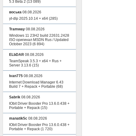
5.3 Beta 2
(13 089)
воська
08.08.2026
yt-dlp 2025.10.14 + x64
(285)
Tramway
08.08.2026
Windows 11 23H2 build 22631.2428
ISO оригинал MSDN Rus / Updated
October 2023
(6 894)
ELbDAR
08.08.2026
TeamSpeak 3.5.3 + x64 + Rus +
Server 3.13.6
(15)
Ivan775
08.08.2026
Internet Download Manager 6.43
Build 7 + Repack + Portable
(68)
Sabrik
08.08.2026
IObit Driver Booster Pro 13.6.0.438 +
Portable + Repack
(15)
manatik5c
08.08.2026
IObit Driver Booster Pro 13.6.0.438 +
Portable + Repack
(1 720)