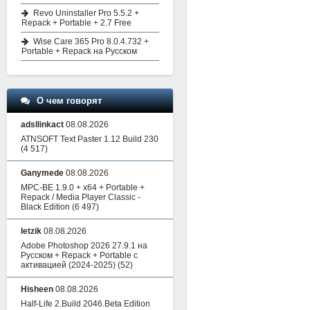
Revo Uninstaller Pro 5.5.2 +
Repack + Portable + 2.7 Free
Wise Care 365 Pro 8.0.4.732 +
Portable + Repack на Русском
О чем говорят
adsllinkact
08.08.2026
ATNSOFT Text Paster 1.12 Build 230
(4 517)
Ganymede
08.08.2026
MPC-BE 1.9.0 + x64 + Portable +
Repack / Media Player Classic -
Black Edition
(6 497)
letzik
08.08.2026
Adobe Photoshop 2026 27.9.1 на
Русском + Repack + Portable с
активацией (2024-2025)
(52)
Hisheen
08.08.2026
Half-Life 2.Build 2046.Beta Edition