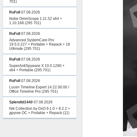
701)
RuFull
07.08.2026
Nobe OmniScope 1.11.52 x64 +
1.10.168
(295 701)
RuFull
07.08.2026
Advanced SystemCare Pro
19.5.0.227 + Portable + Repack + 18
Ultimate
(295 701)
RuFull
07.08.2026
SuperAntiSpyware X 10.0.1290 +
x64 + Portable
(295 701)
RuFull
07.08.2026
Lucen Timeline Expert 14.22.00.00 /
Office Timeline Pro
(295 701)
Splendid1440
07.08.2026
Nik Collection by DxO 9.1.0 + 8.2.2 +
другие ОС + Portable + Repack
(11)