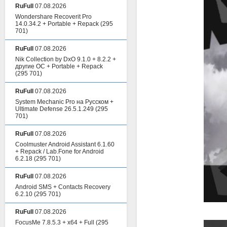
RuFull
07.08.2026
Wondershare Recoverit Pro
14.0.34.2 + Portable + Repack
(295
701)
RuFull
07.08.2026
Nik Collection by DxO 9.1.0 + 8.2.2 +
другие ОС + Portable + Repack
(295 701)
RuFull
07.08.2026
System Mechanic Pro на Русском +
Ultimate Defense 26.5.1.249
(295
701)
RuFull
07.08.2026
Coolmuster Android Assistant 6.1.60
+ Repack / Lab.Fone for Android
6.2.18
(295 701)
RuFull
07.08.2026
Android SMS + Contacts Recovery
6.2.10
(295 701)
RuFull
07.08.2026
FocusMe 7.8.5.3 + x64 + Full
(295