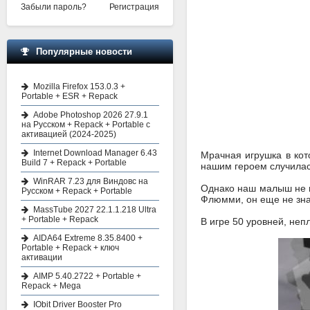
Забыли пароль?
Регистрация
Популярные новости
Mozilla Firefox 153.0.3 +
Portable + ESR + Repack
Adobe Photoshop 2026 27.9.1
на Русском + Repack + Portable с
активацией (2024-2025)
Internet Download Manager 6.43
Мрачная игрушка в кот
Build 7 + Repack + Portable
нашим героем случилась
WinRAR 7.23 для Виндовс на
Однако наш малыш не из
Русском + Repack + Portable
Флюмми, он еще не знае
MassTube 2027 22.1.1.218 Ultra
+ Portable + Repack
В игре 50 уровней, не
AIDA64 Extreme 8.35.8400 +
Portable + Repack + ключ
активации
AIMP 5.40.2722 + Portable +
Repack + Mega
IObit Driver Booster Pro