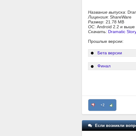
Название выпуска
: Dra
Лицензия
: ShareWare
Размер
: 21.78 MB
ОС
: Android 2.2 и выше
Скачать
:
Dramatic Story
Прошлые версии:
Бета версии
Финал
+2
Если возникли вопр