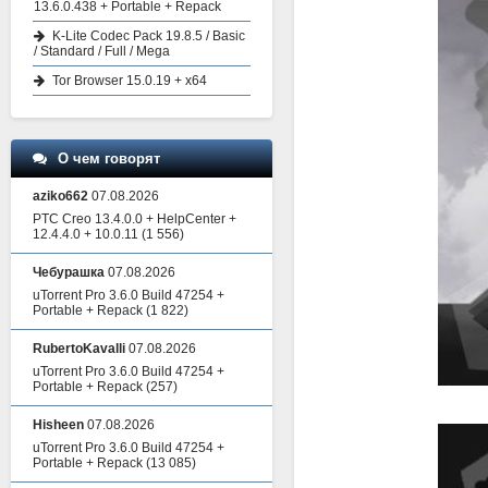
13.6.0.438 + Portable + Repack
K-Lite Codec Pack 19.8.5 / Basic
/ Standard / Full / Mega
Tor Browser 15.0.19 + x64
О чем говорят
aziko662
07.08.2026
PTC Creo 13.4.0.0 + HelpCenter +
12.4.4.0 + 10.0.11
(1 556)
Чебурашка
07.08.2026
uTorrent Pro 3.6.0 Build 47254 +
Portable + Repack
(1 822)
RubertoKavalli
07.08.2026
uTorrent Pro 3.6.0 Build 47254 +
Portable + Repack
(257)
Hisheen
07.08.2026
uTorrent Pro 3.6.0 Build 47254 +
Portable + Repack
(13 085)