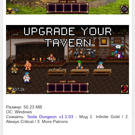
Размер
: 50.23 MB
ОС
: Windows
Скачать
:
Soda Dungeon v1.1.03
- Мод 1. Infinite Gold / 2.
Always Critical / 3. More Patrons