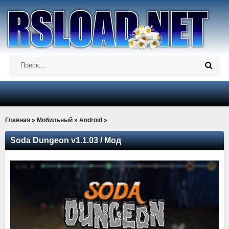
Главная
»
Мобильный
»
Android
»
Soda Dungeon v1.1.03 / Мод