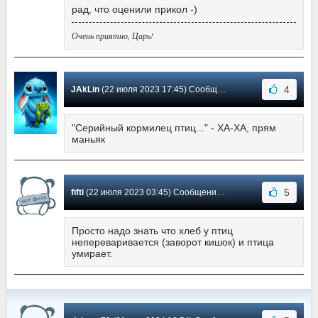
рад, что оценили прикол -)
Очень приятно, Царь!
4
JAkLin
(22 июля 2023 17:45) Сообщение #3
"Серийный кормилец птиц..." - ХА-ХА, прям
маньяк
5
fifti
(22 июля 2023 03:45) Сообщение #2
Просто надо знать что хлеб у птиц
непереваривается (заворот кишок) и птица
умирает.