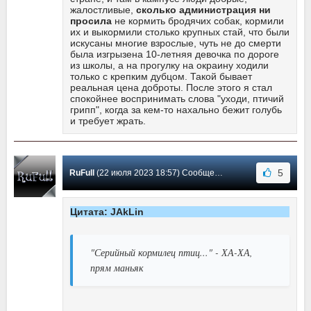
жалостливые,
сколько администрация ни
просила
не кормить бродячих собак, кормили
их и выкормили столько крупных стай, что были
искусаны многие взрослые, чуть не до смерти
была изгрызена 10-летняя девочка по дороге
из школы, а на прогулку на окраину ходили
только с крепким дубцом. Такой бывает
реальная цена доброты. После этого я стал
спокойнее воспринимать слова "уходи, птичий
грипп", когда за кем-то нахально бежит голубь
и требует жрать.
5
RuFull
(22 июля 2023 18:57) Сообщение #4
Цитата: JAkLin
"Серийный кормилец птиц..." - ХА-ХА,
прям маньяк