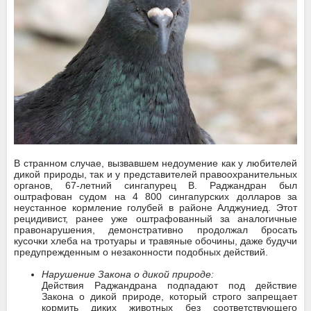
В странном случае, вызвавшем недоумение как у любителей
дикой природы, так и у представителей правоохранительных
органов, 67-летний сингапурец В. Раджандран был
оштрафован судом на 4 800 сингапурских долларов за
неустанное кормление голубей в районе Алджуниед. Этот
рецидивист, ранее уже оштрафованный за аналогичные
правонарушения, демонстративно продолжал бросать
кусочки хлеба на тротуары и травяные обочины, даже будучи
предупрежденным о незаконности подобных действий.
Нарушение Закона о дикой природе:
Действия Раджандрана подпадают под действие
Закона о дикой природе, который строго запрещает
кормить диких животных без соответствующего