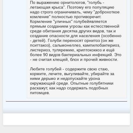
По выражению орнитологов, "голубь -
летающая крыса". Поэтому его популяцию
надо строго ограничивать, чему "доброхоткое
комление" полностью противоречит.
Кормление "уличных" голубейявляется
прямым созданием угрозы как естесственной
среде обитания десятка других видов, так и
создание опасности для населения (особенно
- детей). Голуби переносят орнитоз (он же
пситтакоз), сальмонеллез, кампилобактериоз,
листериоз, туляремию, криптококкоз и ещё
более 90 видов бактериальных инфекций. Это
- не считая клещей, блох и прочей живности.
Любите голубей - содержите свою стаю,
кормите, лечите, выгуливайте, убирайте за
ними дерьмо и недопускайте урона
окружающей среде. Опытные голубятники
раскажут, как надо содержать подобных
питомцев.