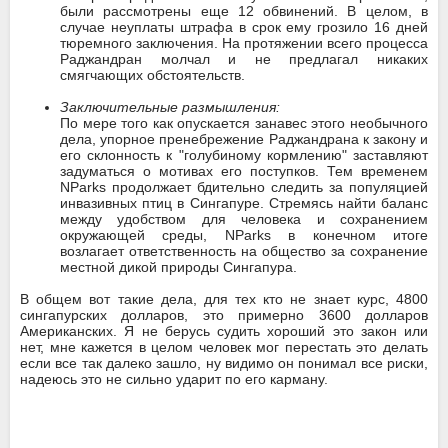
были рассмотрены еще 12 обвинений. В целом, в
случае неуплаты штрафа в срок ему грозило 16 дней
тюремного заключения. На протяжении всего процесса
Раджандран молчал и не предлагал никаких
смягчающих обстоятельств.
Заключительные размышления:
По мере того как опускается занавес этого необычного
дела, упорное пренебрежение Раджандрана к закону и
его склонность к "голубиному кормлению" заставляют
задуматься о мотивах его поступков. Тем временем
NParks продолжает бдительно следить за популяцией
инвазивных птиц в Сингапуре. Стремясь найти баланс
между удобством для человека и сохранением
окружающей среды, NParks в конечном итоге
возлагает ответственность на общество за сохранение
местной дикой природы Сингапура.
В общем вот такие дела, для тех кто не знает курс, 4800
сингапурских долларов, это примерно 3600 долларов
Американских. Я не берусь судить хороший это закон или
нет, мне кажется в целом человек мог перестать это делать
если все так далеко зашло, ну видимо он понимал все риски,
надеюсь это не сильно ударит по его карману.