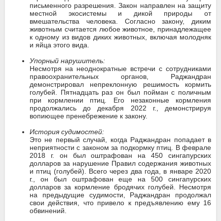
письменного разрешения. Закон направлен на защиту
местной экосистемы и дикой природы от
вмешательства человека. Согласно закону, диким
животным считается любое животное, принадлежащее
к одному из видов диких животных, включая молодняк
и яйца этого вида.
Упорный нарушитель:
Несмотря на неоднократные встречи с сотрудниками
правоохранительных органов, Раджандран
демонстрировал непреклонную решимость кормить
голубей. Пятнадцать раз он был пойман с поличным
при кормлении птиц. Его незаконные кормления
продолжались до декабря 2022 г., демонстрируя
вопиющее пренебрежение к закону.
История судимостей:
Это не первый случай, когда Раджандран попадает в
неприятности с законом за подкормку птиц. В феврале
2018 г. он был оштрафован на 450 сингапурских
долларов за нарушение Правил содержания животных
и птиц (голубей). Всего через два года, в январе 2020
г., он был оштрафован еще на 500 сингапурских
долларов за кормление бродячих голубей. Несмотря
на предыдущие судимости, Раджандран продолжал
свои действия, что привело к предъявлению ему 16
обвинений.