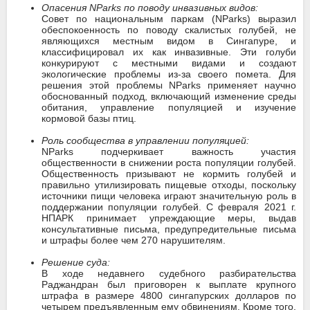
Опасения NParks по поводу инвазивных видов:
Совет по национальным паркам (NParks) выразил
обеспокоенность по поводу скалистых голубей, не
являющихся местным видом в Сингапуре, и
классифицировал их как инвазивные. Эти голуби
конкурируют с местными видами и создают
экологические проблемы из-за своего помета. Для
решения этой проблемы NParks применяет научно
обоснованный подход, включающий изменение среды
обитания, управление популяцией и изучение
кормовой базы птиц.
Роль сообщества в управлении популяцией:
NParks подчеркивает важность участия
общественности в снижении роста популяции голубей.
Общественность призывают не кормить голубей и
правильно утилизировать пищевые отходы, поскольку
источники пищи человека играют значительную роль в
поддержании популяции голубей. С февраля 2021 г.
НПАРК принимает упреждающие меры, выдав
консультативные письма, предупредительные письма
и штрафы более чем 270 нарушителям.
Решение суда:
В ходе недавнего судебного разбирательства
Раджандран был приговорен к выплате крупного
штрафа в размере 4800 сингапурских долларов по
четырем предъявленным ему обвинениям. Кроме того,