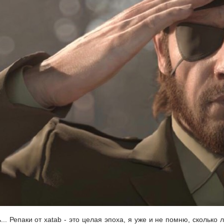
... Репаки от xatab - это целая эпоха, я уже и не помню, сколько