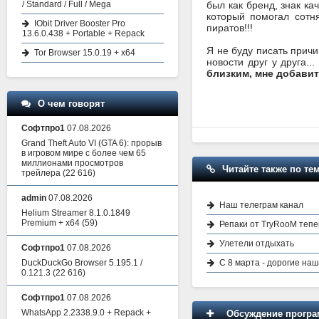
/ Standard / Full / Mega
был как бренд, знак ка
который помогал сотн
IObit Driver Booster Pro
пиратов!!!
13.6.0.438 + Portable + Repack
Я не буду писать прич
Tor Browser 15.0.19 + x64
новости друг у друга..
близким, мне добавить
О чем говорят
Софтпро1
07.08.2026
Grand Theft Auto VI (GTA 6): прорыв
в игровом мире с более чем 65
миллионами просмотров
Читайте также по тем
трейлера
(22 616)
admin
07.08.2026
Наш телеграм канал
Helium Streamer 8.1.0.1849
Premium + x64
(59)
Репаки от TryRooM тепе
Улетели отдыхать
Софтпро1
07.08.2026
DuckDuckGo Browser 5.195.1 /
С 8 марта - дорогие на
0.121.3
(22 616)
Софтпро1
07.08.2026
WhatsApp 2.2338.9.0 + Repack +
Обсуждение програм