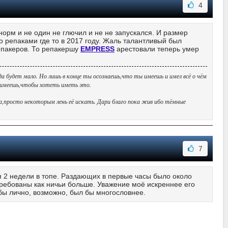
4
норм и не один не глючил и не не запускался. И размер
о репаками где то в 2017 году. Жаль талантливый был
репакеров. То репакершу
EMPRESS
арестовали теперь умер
да будет мало. Но лишь в конце ты осознаешь,что ты имеешь и имел всё о чём
ы имеешь,чтобы хотеть иметь это.
да,просто некоторым лень её искать. Дари благо пока жив ибо тёмные
7
 2 недели в топе. Раздающих в первые часы было около
стребованы как ничьи больше. Уважение моё искреннее его
 бы лично, возможно, был бы многословнее.