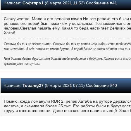
Написал:
Софтпро1
(8 марта 2021 11:52) Сообщение #41
Скажу честно. Мало я его репаков качал.Но все репаки его были 
репаков его порой был ниже чем у остальных. Познакомился с ег
человек.Светлая память ему. Какая то беда настигает Великих 
Хатаб.
Сколько бы ты не желал знать. Сколько бы ты не хотел чего либо иметь тебе всег
мог мечтать. А ведь этого не имели другие. А порой даже не знали об том что т
Чем больше даёшь другим,тем больше тебе воздастся в будущем. Халява есть всег
времена уже наступили.
Написал:
Touareg27
(8 марта 2021 07:11) Сообщение #40
Помню, когда ломанули RDR 2, репак Хатаба на руторе держался
десятка, а скачивали более 25 тыс. Его работы были и будут во
труду и ответственности. Даже не знаю чего написать ещё. Знал