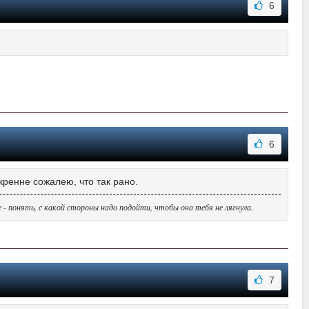
6
6
кренне сожалею, что так рано.
е - понять, с какой стороны надо подойти, чтобы она тебя не лягнула.
7