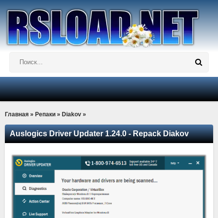
Главная
»
Репаки
»
Diakov
»
Auslogics Driver Updater 1.24.0 - Repack Diakov