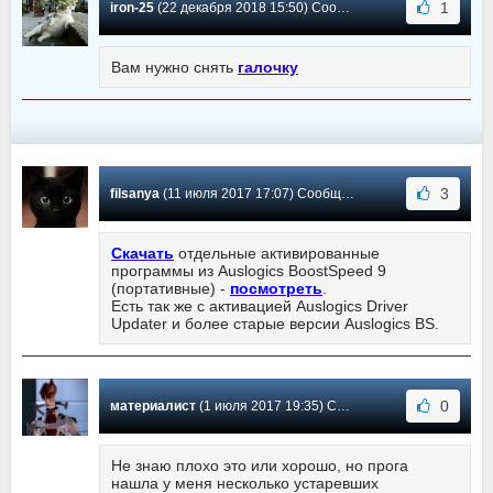
1
iron-25
(22 декабря 2018 15:50) Сообщение #7
Вам нужно снять
галочку
3
filsanya
(11 июля 2017 17:07) Сообщение #6
Скачать
отдельные активированные
программы из Auslogics BoostSpeed 9
(портативные) -
посмотреть
.
Есть так же с активацией Auslogics Driver
Updater и более старые версии Auslogics BS.
0
материалист
(1 июля 2017 19:35) Сообщение #5
Не знаю плохо это или хорошо, но прога
нашла у меня несколько устаревших