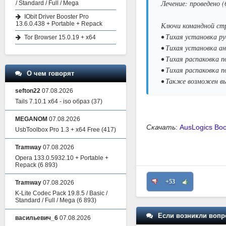
Лечение: проведено 
/ Standard / Full / Mega
IObit Driver Booster Pro
13.6.0.438 + Portable + Repack
Ключи командной ст
• Тихая установка рус
Tor Browser 15.0.19 + x64
• Тихая установка ан
• Тихая распаковка п
• Тихая распаковка п
О чем говорят
• Также возможен вы
sefton22
07.08.2026
Tails 7.10.1 x64 - iso образ
(37)
MEGANOM
07.08.2026
Скачать
:
AusLogics Boo
UsbToolbox Pro 1.3 + x64 Free
(417)
Tramway
07.08.2026
Opera 133.0.5932.10 + Portable +
Repack
(6 893)
+53
Tramway
07.08.2026
K-Lite Codec Pack 19.8.5 / Basic /
Standard / Full / Mega
(6 893)
Если возникли вопр
васильевич_6
07.08.2026