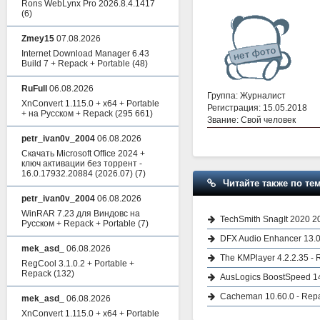
Rons WebLynx Pro 2026.8.4.1417
(6)
Zmey15
07.08.2026
Internet Download Manager 6.43
Build 7 + Repack + Portable
(48)
RuFull
06.08.2026
Группа: Журналист
XnConvert 1.115.0 + x64 + Portable
Регистрация: 15.05.2018
+ на Русском + Repack
(295 661)
Звание: Свой человек
petr_ivan0v_2004
06.08.2026
Скачать Microsoft Office 2024 +
ключ активации без торрент -
16.0.17932.20884 (2026.07)
(7)
Читайте также по тем
petr_ivan0v_2004
06.08.2026
WinRAR 7.23 для Виндовс на
TechSmith SnagIt 2020 20
Русском + Repack + Portable
(7)
DFX Audio Enhancer 13.0
mek_asd_
06.08.2026
The KMPlayer 4.2.2.35 -
RegCool 3.1.0.2 + Portable +
Repack
(132)
AusLogics BoostSpeed 14
Cacheman 10.60.0 - Rep
mek_asd_
06.08.2026
XnConvert 1.115.0 + x64 + Portable