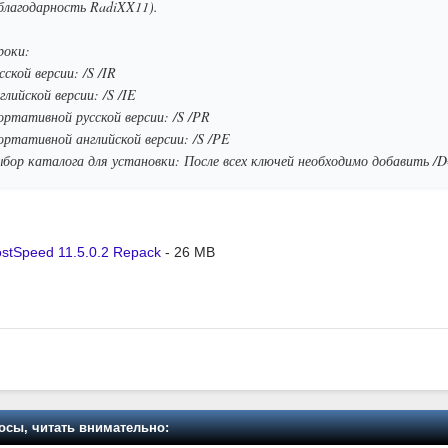
(благодарность RadiXX11).
роки:
ской версии: /S /IR
глийской версии: /S /IE
ортативной русской версии: /S /PR
ортативной английской версии: /S /PE
бор каталога для установки: После всех ключей необходимо добавить /D
stSpeed 11.5.0.2 Repack
- 26 MB
осы, читать внимательно: