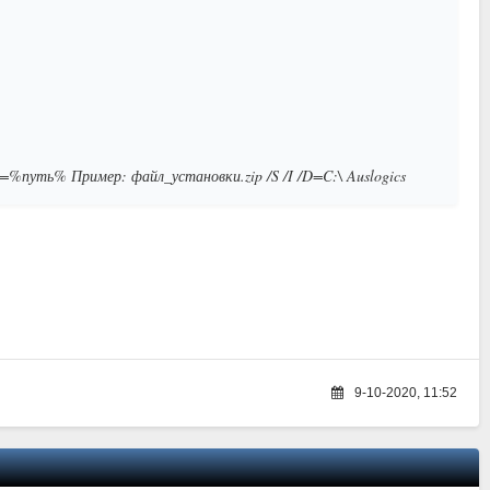
=%путь% Пример: файл_установки.zip /S /I /D=C:\ Auslogics
9-10-2020, 11:52