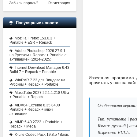
Забыли пароль?
Регистрация
Популярные новости
Mozilla Firefox 153.0.3 +
Portable + ESR + Repack
Adobe Photoshop 2026 27.9.1
на Русском + Repack + Portable с
активацией (2024-2025)
Internet Download Manager 6.43
Build 7 + Repack + Portable
Известная программа 
WinRAR 7.23 для Виндовс на
прочитать у нас на сай
Русском + Repack + Portable
MassTube 2027 22.1.1.218 Ultra
+ Portable + Repack
Особенности версии:
AIDA64 Extreme 8.35.8400 +
Portable + Repack + ключ
активации
Тип: установка | рас
AIMP 5.40.2722 + Portable +
Языки: русский | анг
Repack + Mega
Вырезано: EULA.
K-Lite Codec Pack 19.8.5 / Basic