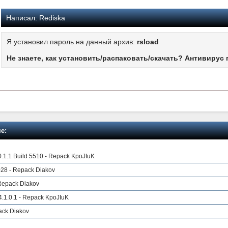
Написал:
Rediska
Я установил пароль на данный архив:
rsload
Не знаете, как установить/распаковать/скачать? Антивирус 
е:
.1.1 Build 5510 - Repack KpoJIuK
28 - Repack Diakov
 Repack Diakov
.1.0.1 - Repack KpoJIuK
ack Diakov