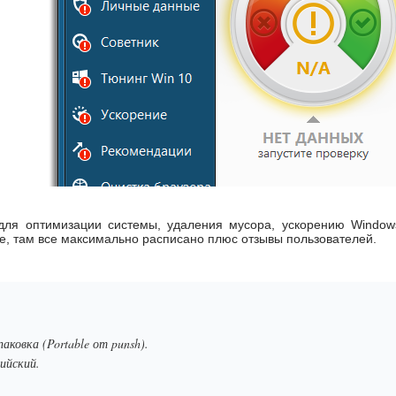
для оптимизации системы, удаления мусора, ускорению Window
те, там все максимально расписано плюс отзывы пользователей.
паковка (Portable от punsh).
лийский.