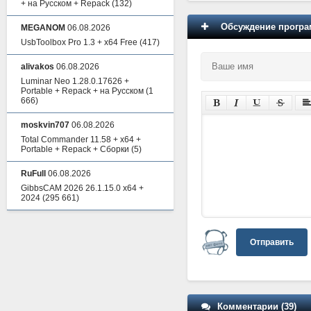
+ на Русском + Repack
(132)
Обсуждение програм
MEGANOM
06.08.2026
UsbToolbox Pro 1.3 + x64 Free
(417)
alivakos
06.08.2026
Luminar Neo 1.28.0.17626 +
Portable + Repack + на Русском
(1
666)
moskvin707
06.08.2026
Total Commander 11.58 + x64 +
Portable + Repack + Сборки
(5)
RuFull
06.08.2026
GibbsCAM 2026 26.1.15.0 x64 +
2024
(295 661)
Отправить
Комментарии (39)