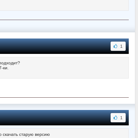
1
 подходит?
-ки.
1
но скачать старую версию