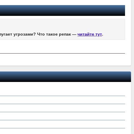
пугает угрозами? Что такое репак —
читайте тут
.