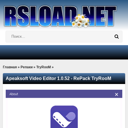
Главная
»
Репаки
»
TryRooM
»
Apeaksoft Video Editor 1.0.52 - RePack TryRooM