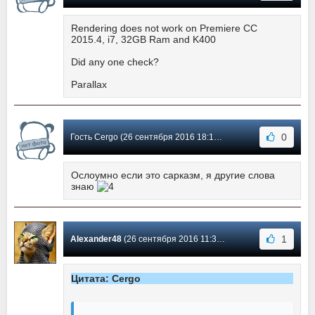
Rendering does not work on Premiere CC
2015.4, i7, 32GB Ram and K400
Did any one check?
Parallax
0
Гость Cergo (26 сентября 2016 18:18) Сообщение #2
Ослоумно если это сарказм, я другие слова
знаю
1
Alexander48
(26 сентября 2016 11:37) Сообщение #1
Цитата: Cergo