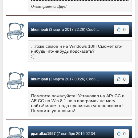
Очень приятно, Царь!
0
bhumipati
(3 марта 2017 22:26) Сообщение #5
...тоже самое и на Windows 10!!! Сможет кто-
нибудь что-нибудь подсказать?
:(
0
bhumipati
(2 марта 2017 00:26) Сообщение #4
Помогите пожалуйста! Установил на APr CC и
AE CC на Win 8.1 но в програмах не могу
найти! может надо правильно устанавливать!
Помогите установить!
0
pparallax1957
(7 октября 2016 02:34) Сообщение #3