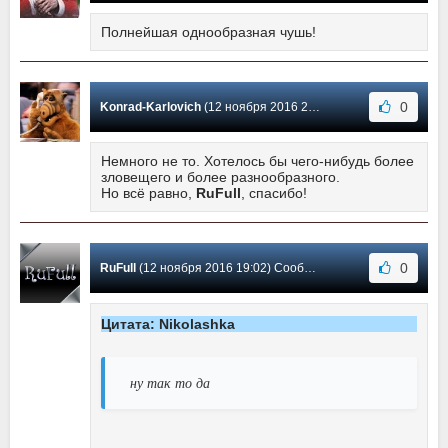
Полнейшая однообразная чушь!
0
Konrad-Karlovich
(12 ноября 2016 20:18) Сообщение #4
Немного не то. Хотелось бы чего-нибудь более
зловещего и более разнообразного.
Но всё равно,
RuFull
, спасибо!
0
RuFull
(12 ноября 2016 19:02) Сообщение #3
Цитата: Nikolashka
ну так то да