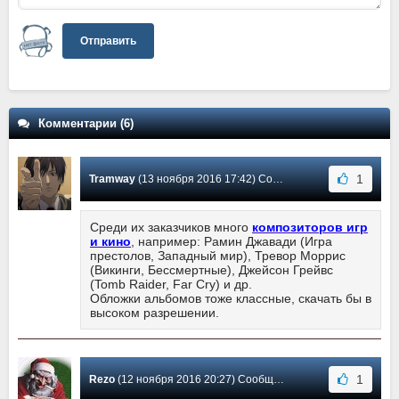
Отправить
Комментарии (6)
1
Tramway
(13 ноября 2016 17:42) Сообщение #6
Среди их заказчиков много
композиторов игр
и кино
, например: Рамин Джавади (Игра
престолов, Западный мир), Тревор Моррис
(Викинги, Бессмертные), Джейсон Грейвс
(Tomb Raider, Far Cry) и др.
Обложки альбомов тоже классные, скачать бы в
высоком разрешении.
1
Rezo
(12 ноября 2016 20:27) Сообщение #5