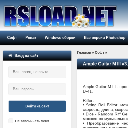
Софт
Репак
Windows сборки
Все версии Photoshop
Главная
»
Софт
»
Вход на сайт
Ample Guitar M III v
Ample Guitar M III - п
D-41.
Riffer:
• String Roll Editor: 
Войти на сайт
скорость, длина, скоро
• Dice - Random Riff G
множество музыкальных
Не запоминать меня
• Преобразование нес
выражением, гуманизац