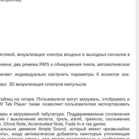
истикой, визуализация спектра входных и выходных сигналов в
ремени, два режима RMS и обнаружения пиков, автоматическое
 может индивидуально настроить параметры 6 аспектов эха:
 зал. 3D визуализация спектров импульсов.
аблиц на гитаре. Пользователи могут загружать, отображать и
 Tab Player также позволяет пользователям экспортировать
ркеры в загруженной табулатуре. Поддерживаемые сочленения
ие / выключение молота, трель, изгиб, тремоло, скольжение
 Ghost Note, Accentuated Note, Fade In и так далее.
нтальным движком Ample Sound, который имеет чрезвычайно
ить», когда автоматически добавлять некоторые уточняющие
 или корпусе гитары, или другие реалистичные и необходимые