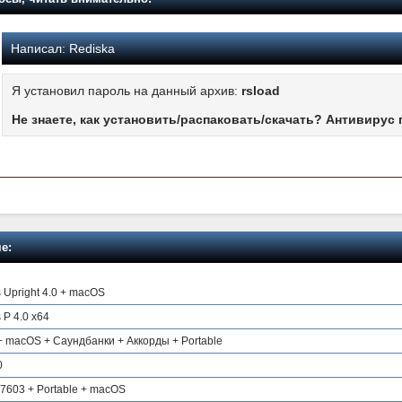
Написал:
Rediska
Я установил пароль на данный архив:
rsload
Не знаете, как установить/распаковать/скачать? Антивирус 
е:
 Upright 4.0 + macOS
 P 4.0 x64
3 + macOS + Саундбанки + Аккорды + Portable
0
.7603 + Portable + macOS