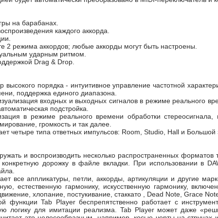
гры на барабанах.
 воспроизведения каждого аккорда.
ции.
те 2 режима аккордов; любые аккорды могут быть настроены.
дуальным ударным ритмом.
оддержкой Drag & Drop.
р высокого порядка - интуитивное управление частотной характер
ени, поддержка единого диапазона.
 визуализация входных и выходных сигналов в режиме реального в
автоматическая подстройка.
лизация в режиме реального времени обработки стереосигнала,
мирование, громкость и так далее.
вает четыре типа ответных импульсов: Room, Studio, Hall и Большой
агружать и воспроизводить несколько распространенных форматов т
 конкретную дорожку в файле вкладки. При использовании в DAW
айла.
вает все аппликатуры, петли, аккорды, артикуляции и другие ма
ную, естественную гармонику, искусственную гармонику, включен
вижение, хлопание, постукивание, стаккато , Dead Note, Grace Note,
ной функции Tab Player беспрепятственно работает с инструме
ую логику для имитации реализма. Tab Player может даже «реш
 считает это целесообразным, например, косые черты на струнах