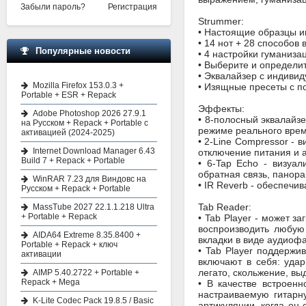
Забыли пароль?
Регистрация
Strummer:
• Настоящие образцы и
• 14 нот + 28 способов
Популярные новости
• 4 настройки гуманиза
• Выберите и определи
• Эквалайзер с индиви
Mozilla Firefox 153.0.3 +
• Изящные пресеты с п
Portable + ESR + Repack
Эффекты:
Adobe Photoshop 2026 27.9.1
• 8-полосный эквалайзе
на Русском + Repack + Portable с
режиме реального врем
активацией (2024-2025)
• 2-Line Compressor -
Internet Download Manager 6.43
отключение питания и 
Build 7 + Repack + Portable
• 6-Tap Echo - визуа
обратная связь, панора
WinRAR 7.23 для Виндовс на
• IR Reverb - обеспечи
Русском + Repack + Portable
Tab Reader:
MassTube 2027 22.1.1.218 Ultra
+ Portable + Repack
• Tab Player - может з
воспроизводить любую
AIDA64 Extreme 8.35.8400 +
вкладки в виде аудиоф
Portable + Repack + ключ
• Tab Player поддержи
активации
включают в себя: удар
легато, скольжение, выд
AIMP 5.40.2722 + Portable +
Repack + Mega
• В качестве встроен
настраиваемую гитарн
K-Lite Codec Pack 19.8.5 / Basic
артикуляции, когда он