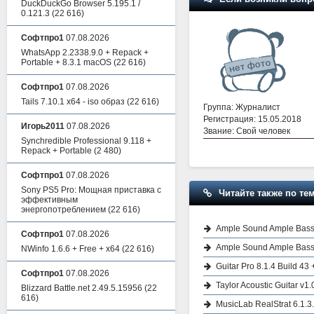
DuckDuckGo Browser 5.195.1 /
0.121.3
(22 616)
Софтпро1
07.08.2026
WhatsApp 2.2338.9.0 + Repack +
Portable + 8.3.1 macOS
(22 616)
Софтпро1
07.08.2026
Tails 7.10.1 x64 - iso образ
(22 616)
Группа: Журналист
Регистрация: 15.05.2018
Игорь2011
07.08.2026
Звание: Свой человек
Synchredible Professional 9.118 +
Repack + Portable
(2 480)
Софтпро1
07.08.2026
Sony PS5 Pro: Мощная приставка с
Читайте также по тем
эффективным
энергопотреблением
(22 616)
Ample Sound Ample Bass
Софтпро1
07.08.2026
Ample Sound Ample Bass
NWinfo 1.6.6 + Free + x64
(22 616)
Guitar Pro 8.1.4 Build 4
Софтпро1
07.08.2026
Taylor Acoustic Guitar v1.
Blizzard Battle.net 2.49.5.15956
(22
616)
MusicLab RealStrat 6.1.3