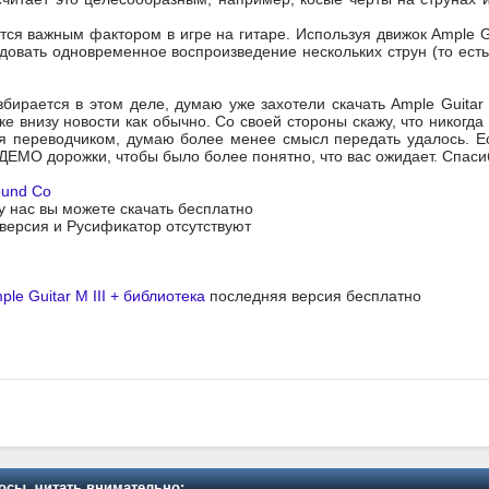
тся важным фактором в игре на гитаре. Используя движок Ample Gu
едовать одновременное воспроизведение нескольких струн (то есть
збирается в этом деле, думаю уже захотели скачать Ample Guitar 
е внизу новости как обычно. Со своей стороны скажу, что никогда
ся переводчиком, думаю более менее смысл передать удалось. Е
ДЕМО дорожки, чтобы было более понятно, что вас ожидает. Спаси
ound Co
 у нас вы можете скачать бесплатно
я версия и Русификатор отсутствуют
ple Guitar M III + библиотека
последняя версия бесплатно
осы, читать внимательно: