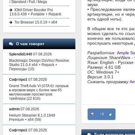
/ Standard / Full / Mega
звуки.
• Преследование являе
IObit Driver Booster Pro
артикуляции, но и чер
13.6.0.438 + Portable + Repack
есть одной ноты).
Tor Browser 15.0.19 + x64
В общем все те кто ра
можно сделать по ссылк
конечно же пользовал
прослушать некоторые 
О чем говорят
Разработчик
:
Ample S
Splendid1440
07.08.2026
Лицензия
: ShareWare -
Blackmagic Design DaVinci Resolve
Язык
: English - Русска
Studio 21.0.4 x64 + Repack +
Размер
: 4.61 GB
Переходы
(10)
ОС
: Windows 7+
Версия
: 3.0.1
Софтпро1
07.08.2026
Скачать программу
Am
Grand Theft Auto VI (GTA 6): прорыв
в игровом мире с более чем 65
миллионами просмотров
трейлера
(22 616)
admin
07.08.2026
+3
Helium Streamer 8.1.0.1849
Premium + x64
(59)
Софтпро1
07.08.2026
Если возникли вопр