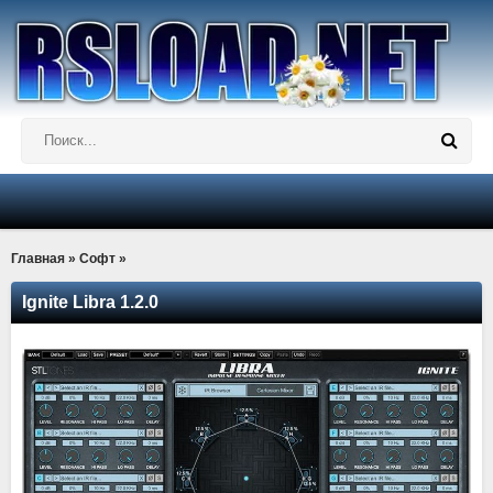
Главная
»
Софт
»
Ignite Libra 1.2.0