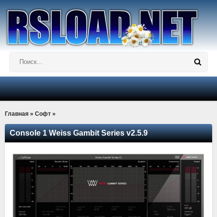
Главная
»
Софт
»
Console 1 Weiss Gambit Series v2.5.9