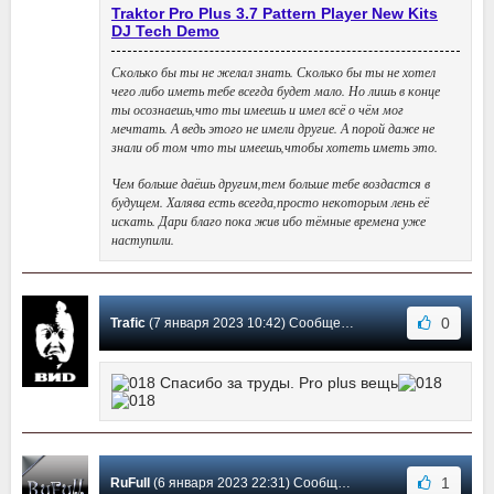
Traktor Pro Plus 3.7 Pattern Player New Kits
DJ Tech Demo
Сколько бы ты не желал знать. Сколько бы ты не хотел
чего либо иметь тебе всегда будет мало. Но лишь в конце
ты осознаешь,что ты имеешь и имел всё о чём мог
мечтать. А ведь этого не имели другие. А порой даже не
знали об том что ты имеешь,чтобы хотеть иметь это.
Чем больше даёшь другим,тем больше тебе воздастся в
будущем. Халява есть всегда,просто некоторым лень её
искать. Дари благо пока жив ибо тёмные времена уже
наступили.
0
Trafic
(7 января 2023 10:42) Сообщение #7
Спасибо за труды. Pro plus вещь
1
RuFull
(6 января 2023 22:31) Сообщение #6