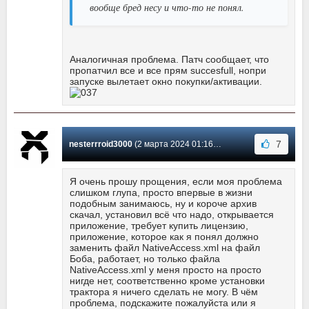
вообще бред несу и что-то не понял.
Аналогичная проблема. Патч сообщает, что
пропатчил все и все прям succesfull, нопри
запуске вылетает окно покупки/активации.
7
nesterrroid3000
(2 марта 2024 01:16) Сообщение #20
Я очень прошу прощения, если моя проблема
слишком глупа, просто впервые в жизни
подобным занимаюсь, ну и короче архив
скачал, установил всё что надо, открывается
приложение, требует купить лицензию,
приложение, которое как я понял должно
заменить файл NativeAccess.xml на файл
Боба, работает, но только файла
NativeAccess.xml у меня просто на просто
нигде нет, соответственно кроме установки
трактора я ничего сделать не могу. В чём
проблема, подскажите пожалуйста или я