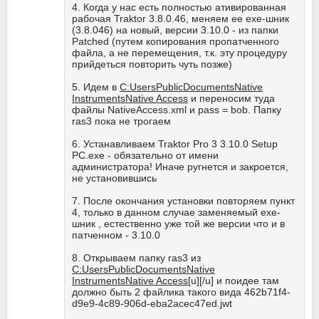
4. Когда у нас есть полностью ативированная
рабочая Traktor 3.8.0.46, меняем ее exe-шник
(3.8.046) на новый, версии 3.10.0 - из папки
Patched (путем копирования пропатченного
файла, а не перемещения, т.к. эту процедуру
прийдеться повторить чуть позже)
5. Идем в
C:UsersPublicDocumentsNative
InstrumentsNative Access
и переносим туда
файлы NativeAccess.xml и pass = bob. Папку
ras3 пока не трогаем
6. Устанавливаем Traktor Pro 3 3.10.0 Setup
PC.exe - обязательно от имени
администратора! Иначе ругнется и закроется,
не установившись
7. После окончания установки повторяем пункт
4, только в данном случае заменяемый exe-
шник , естественно уже той же версии что и в
патченном - 3.10.0
8. Открываем папку ras3 из
C:UsersPublicDocumentsNative
InstrumentsNative Access
[u][/u] и поидее там
должно быть 2 файлика такого вида 462b71f4-
d9e9-4c89-906d-eba2acec47ed.jwt