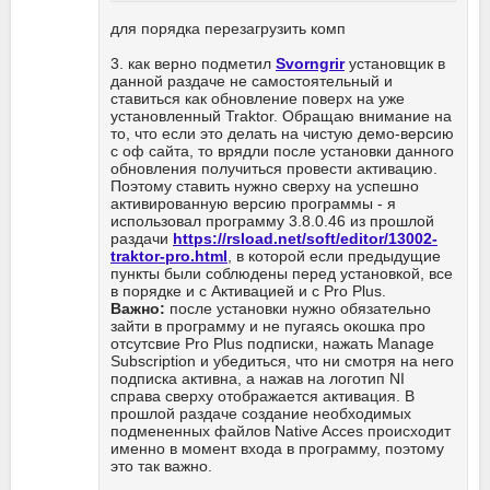
для порядка перезагрузить комп
3. как верно подметил
Svorngrir
установщик в
данной раздаче не самостоятельный и
ставиться как обновление поверх на уже
установленный Traktor. Обращаю внимание на
то, что если это делать на чистую демо-версию
с оф сайта, то врядли после установки данного
обновления получиться провести активацию.
Поэтому ставить нужно сверху на успешно
активированную версию программы - я
использовал программу 3.8.0.46 из прошлой
раздачи
https://rsload.net/soft/editor/13002-
traktor-pro.html
, в которой если предыдущие
пункты были соблюдены перед установкой, все
в порядке и с Активацией и с Pro Plus.
Важно:
после установки нужно обязательно
зайти в программу и не пугаясь окошка про
отсутсвие Pro Plus подписки, нажать Manage
Subscription и убедиться, что ни смотря на него
подписка активна, а нажав на логотип NI
справа сверху отображается активация. В
прошлой раздаче создание необходимых
подмененных файлов Native Acces происходит
именно в момент входа в программу, поэтому
это так важно.