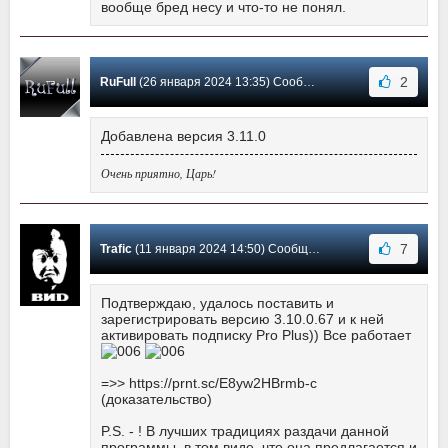
вообще бред несу и что-то не понял.
2
RuFull
(26 января 2024 13:35) Сообщение #19
Добавлена версия 3.11.0
Очень приятно, Царь!
7
Trafic
(11 января 2024 14:50) Сообщение #18
Подтверждаю, удалось поставить и
зарегистрировать версию 3.10.0.67 и к ней
активировать подписку Pro Plus)) Все работает
=>> https://prnt.sc/E8yw2HBrmb-c
(доказательство)
P.S. - ! В лучших традициях раздачи данной
программы, в том виде, что она предлагается и