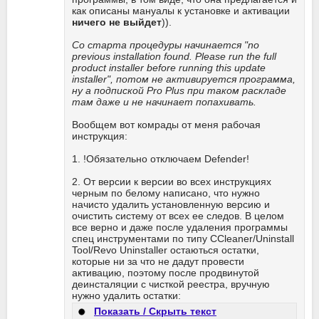
как описаны мануалы к установке и активации
ничего не выйдет
)).
Со старта процедуры начинается "no
previous installation found. Please run the full
product installer before running this update
installer", потом не активируется программа,
ну а подпиской Pro Plus при таком раскладе
там даже и не начинает попахивать.
Вообщем вот комрады от меня рабочая
инструкция:
1. !Обязательно отключаем Defender!
2. От версии к версии во всех инструкциях
черным по белому написано, что нужно
начисто удалить установленную версию и
очистить систему от всех ее следов. В целом
все верно и даже после удаления программы
спец инструментами по типу CCleaner/Uninstall
Tool/Revo Uninstaller остаються остатки,
которые ни за что не дадут провести
активацию, поэтому после продвинутой
деинсталяции с чисткой реестра, вручную
нужно удалить остатки:
Показать / Скрыть текст