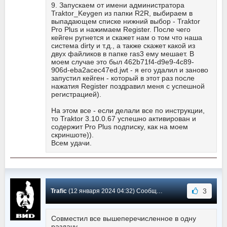
9. Запускаем от имени администратора
Traktor_Keygen из папки R2R, выбираем в
выпадающем списке нижний выбор - Traktor
Pro Plus и нажимаем Register. После чего
кейген ругнется и скажет нам о том что наша
система dirty и т.д., а также скажет какой из
двух файликов в папке ras3 ему мешает. В
моем случае это был 462b71f4-d9e9-4c89-
906d-eba2acec47ed.jwt - я его удалил и заново
запустил кейген - который в этот раз после
нажатия Register поздравил меня с успешной
регистрацией).
На этом все - если делали все по инструкции,
то Traktor 3.10.0.67 успешно активирован и
содержит Pro Plus подписку, как на моем
скриншоте)).
Всем удачи.
3
Trafic
(12 января 2024 04:32) Сообщение #17
Совместил все вышеперечисленное в одну
раздачу