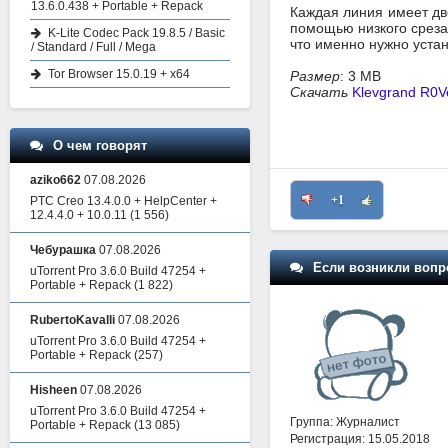
13.6.0.438 + Portable + Repack
Каждая линия имеет дв
помощью низкого среза,
K-Lite Codec Pack 19.8.5 / Basic
что именно нужно устан
/ Standard / Full / Mega
Tor Browser 15.0.19 + x64
Размер
: 3 MB
Скачать
Klevgrand R0V
О чем говорят
aziko662
07.08.2026
+1
PTC Creo 13.4.0.0 + HelpCenter +
12.4.4.0 + 10.0.11
(1 556)
Чебурашка
07.08.2026
Если возникли вопр
uTorrent Pro 3.6.0 Build 47254 +
Portable + Repack
(1 822)
RubertoKavalli
07.08.2026
uTorrent Pro 3.6.0 Build 47254 +
Portable + Repack
(257)
Hisheen
07.08.2026
uTorrent Pro 3.6.0 Build 47254 +
Группа: Журналист
Portable + Repack
(13 085)
Регистрация: 15.05.2018