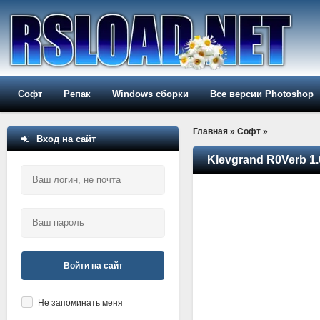
Софт
Репак
Windows сборки
Все версии Photoshop
Главная
»
Софт
»
Вход на сайт
Klevgrand R0Verb 1.
Войти на сайт
Не запоминать меня