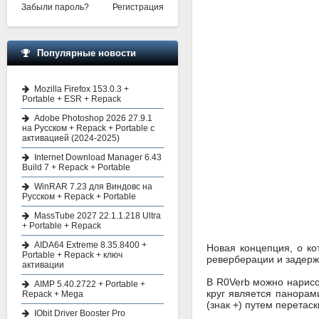
Забыли пароль?
Регистрация
Популярные новости
Mozilla Firefox 153.0.3 +
Portable + ESR + Repack
Adobe Photoshop 2026 27.9.1
на Русском + Repack + Portable с
активацией (2024-2025)
Internet Download Manager 6.43
Build 7 + Repack + Portable
WinRAR 7.23 для Виндовс на
Русском + Repack + Portable
MassTube 2027 22.1.1.218 Ultra
+ Portable + Repack
AIDA64 Extreme 8.35.8400 +
Новая концепция, о к
Portable + Repack + ключ
реверберации и задерж
активации
В R0Verb можно нарисов
AIMP 5.40.2722 + Portable +
круг является панорам
Repack + Mega
(знак +) путем перетас
IObit Driver Booster Pro