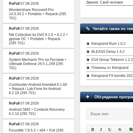
Звание: Свой человек
RuFull
07.08.2026
Wondershare Recoverit Pro
14.0.34.2 + Portable + Repack
(295
701)
Читайте также по тем
RuFull
07.08.2026
Nik Collection by DxO 9.1.0 + 8.2.2 +
другие ОС + Portable + Repack
(295 701)
Klevgrand Rum 1.0.2
BLEASS Delay 1.4.2
RuFull
07.08.2026
D16 Group Tekturon 1.2.2
System Mechanic Pro на Русском +
Ultimate Defense 26.5.1.249
(295
Плагины от Klevgrand
701)
Klevgrand FX bundle 20
RuFull
07.08.2026
Coolmuster Android Assistant 6.1.60
+ Repack / Lab.Fone for Android
6.2.18
(295 701)
Обсуждение програм
RuFull
07.08.2026
Android SMS + Contacts Recovery
6.2.10
(295 701)
RuFull
07.08.2026
FocusMe 7.8.5.3 + x64 + Full
(295