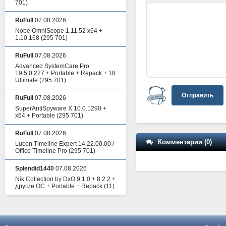
701)
RuFull
07.08.2026
Nobe OmniScope 1.11.52 x64 +
1.10.168
(295 701)
RuFull
07.08.2026
Advanced SystemCare Pro
19.5.0.227 + Portable + Repack + 18
Ultimate
(295 701)
Отправить
RuFull
07.08.2026
SuperAntiSpyware X 10.0.1290 +
x64 + Portable
(295 701)
RuFull
07.08.2026
Комментарии (0)
Lucen Timeline Expert 14.22.00.00 /
Office Timeline Pro
(295 701)
Splendid1440
07.08.2026
Nik Collection by DxO 9.1.0 + 8.2.2 +
другие ОС + Portable + Repack
(11)