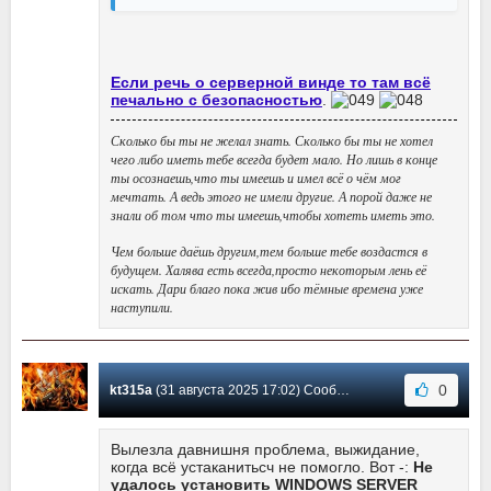
Если речь о серверной винде то там всё
печально с безопасностью
.
Сколько бы ты не желал знать. Сколько бы ты не хотел
чего либо иметь тебе всегда будет мало. Но лишь в конце
ты осознаешь,что ты имеешь и имел всё о чём мог
мечтать. А ведь этого не имели другие. А порой даже не
знали об том что ты имеешь,чтобы хотеть иметь это.
Чем больше даёшь другим,тем больше тебе воздастся в
будущем. Халява есть всегда,просто некоторым лень её
искать. Дари благо пока жив ибо тёмные времена уже
наступили.
0
kt315a
(31 августа 2025 17:02) Сообщение #10950
Вылезла давнишня проблема, выжидание,
когда всё устаканитьсч не помогло. Вот -:
Не
удалось установить WINDOWS SERVER