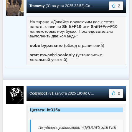
2
Tramway
(31 августа 2025 22:52) Сообщение #10952
На экране «Давайте подключим вас к сети»
нажать клавиши
Shift+F10
или
Shift+Fn+F10
на некоторых ноутбуках. Последовательно
выполнить две команды:
oobe bypassnro
(обход ограничений)
srart ms-cxh:localonly
(установить с
локальной учеткой)
0
Софтпро1
(31 августа 2025 19:46) Сообщение #10951
Цитата: kt315a
Не удалось установить WINDOWS SERVER