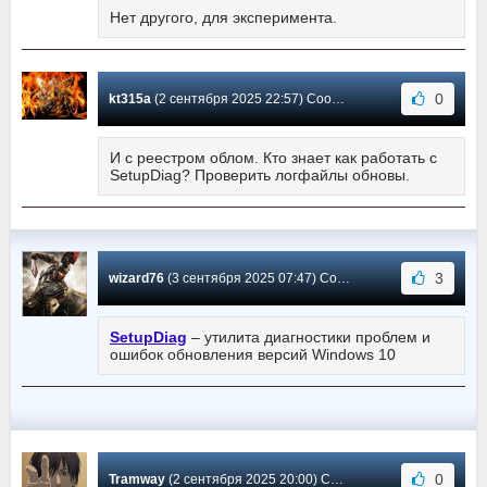
Нет другого, для эксперимента.
0
kt315a
(2 сентября 2025 22:57) Сообщение #10967
И с реестром облом. Кто знает как работать с
SetupDiag? Проверить логфайлы обновы.
3
wizard76
(3 сентября 2025 07:47) Сообщение #10966
SetupDiag
– утилита диагностики проблем и
ошибок обновления версий Windows 10
0
Tramway
(2 сентября 2025 20:00) Сообщение #10965