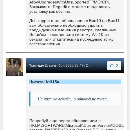
AllowUpgradesWithUnsupportedTPMOrCPU
Закрываете Regedit и можете продолжать
установку как обычно.
Для корректного обновления с Вин10 на Вин11
вам обязательно необходимо удалить
предыдущие изменения реестра, сделанные
Rufus'ом: восстановите систему Win10 из
бэкапа, или откатитесь на последнюю точку
восстановления.
2
Tramway
(1 сентября 2025 22:47) Сообщение #10962
Цитата: kt315a
На чистую встаёт, а обновой не хочет.
Попробуй еще перед обновлением в
HKLM\SOFTWARE\Microsoft\CurrentVersion\OOBE
создать DWORD (32-bit) BypassNRO=1, вдруг