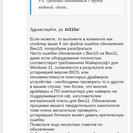
P.S. Пробовал обновляться с другой
видюхой, облом...
Здравствуйте, ув.
kt315a
!
Если можете, то выложите в комменте как
спойлер ваши 4 лог-файла ошибок обновления
Вин10, попробуем разобраться.
Часто ошибки обновления с Вин10 на Вин11,
даже если оборудование полностью
соответствует требованиям Майкрософт для
Windows 11, появляются в результате или
устаревшей версии BIOS, или
несовместимости некоторых драйверов
устройства - необходимо проверить то и другое
в вашем случае, тем более, что многие
драйверы и ПО компьютера уже наверно не
поддерживаются оф. изготовителем
материнской платы для Вин11. Обновление
прошивки вашего твердотельного накопителя
тоже очень желательно проверить -
устаревшая firmware может давать критическую
ошибку.
Позвольте еще несколько советов по
обновлению: