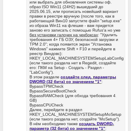
или выбрать для обновления системы оф.
образ ISO Win11 (24H2) вышедший до
2025.06.15, или прописать новейший вариант
правки в реестре вручную (после того, как в
работающей Вин10 запустите файл "setup.exe"
из образа Win11 на флешке - вам придется
заново его записать с помощью Rufus'а но уже
без установки галочек на чекбоксах
: "Удалить
требования 4+ ГБ ОЗУ, безопасной загрузки и
ТРМ 2.0"; когда появится экран "Установка
Windows" нажмите Shift + F10 и перейдите в
реестр Виндовс):
HKEY_LOCAL_MACHINESYSTEMSetupLabConfig
(если такого раздела нет в Regedit, создайте
его: ПКМ на Setup - Создать - Раздел -
"LabConfig").
В этом разделе
создайте след. параметры
DWORD (32 бита) со значением "1"
:
BypassTPMCheck
BypassSecureBootCheck
BypassRAMCheck (для обхода требования 4
GB)
BypassCPUCheck
Далее, перейдите в раздел
HKEY_LOCAL_MACHINESYSTEMSetupMoSetup
(если такого раздела нет, создайте "MoSetup").
В нём необходимо также
создать DWORD-
параметр (32 бита) со значением "1"
: