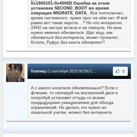
0х1900101-0х4000D Ошибка на этапе
установки SECOND_BOOT во время
операции MIGRATE_DATA_
Всё поотключал,
кроме системного, чужих прог на нём нет. И всё
равно вот такая херота... ? Но что интересно,
24Н2 на чистую встала и не пикнула. Но мне
нужно именно обновиться. Щас ищу, как
обновиться без интернета, может прокатит...
Кстати, Руфус без инета обновляет?
0
Tramway
(1 сентября 2025 00:58) Сообщение #10949
А с какого носителя обновляешься? Если с
флешки, то скопируй на внутренний диск и
попробуй установит оттуда со всеми
предыдущими ухищрениями для обхода
ограничений. Но делать это нужно из
локальной учетки, можно без интернета.