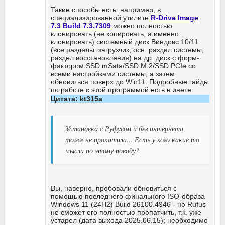
Такие способы есть: например, в
специализированной утилите
R-Drive Image
7.3 Build 7.3.7309
можно полностью
клонировать (не копировать, а именно
клонировать) системный диск Виндовс 10/11
(все разделы: загрузчик, осн. раздел системы,
раздел восстановления) на др. диск с форм-
фактором SSD mSata/SSD M.2/SSD PCIe со
всеми настройками системы, а затем
обновиться поверх до Win11. Подробные гайды
по работе с этой программой есть в инете.
Цитата: kt315a
Установка с Руфусом и без интернета
тоже не прокатила... Есть у кого какие то
мысли по этому поводу?
Вы, наверно, пробовали обновиться с
помощью последнего финального ISO-образа
Windows 11 (24H2) Build 26100.4946 - но Rufus
не сможет его полностью пропатчить, т.к. уже
устарел (дата выхода 2025.06.15); необходимо