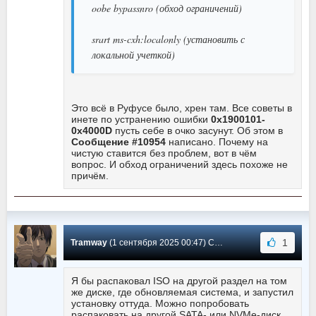
oobe bypassnro (обход ограничений)
srart ms-cxh:localonly (установить с
локальной учеткой)
Это всё в Руфусе было, хрен там. Все советы в
инете по устранению ошибки
0х1900101-
0х4000D
пусть себе в очко засунут. Об этом в
Сообщение #10954
написано. Почему на
чистую ставится без проблем, вот в чём
вопрос. И обход ограничений здесь похоже не
причём.
1
Tramway
(1 сентября 2025 00:47) Сообщение #10954
Я бы распаковал ISO на другой раздел на том
же диске, где обновляемая система, и запустил
установку оттуда. Можно попробовать
распаковать на другой SATA- или NVMe-диск.