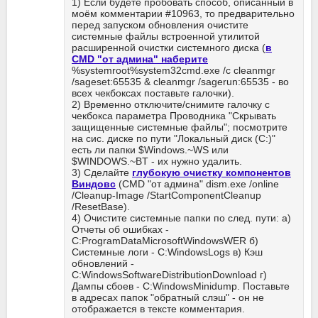
1) Если будете пробовать способ, описанный в
моём комментарии #10963, то предварительно
перед запуском обновления очистите
системные файлы встроенной утилитой
расширенной очистки системного диска (
в
CMD "от админа" наберите
%systemroot%system32cmd.exe /c cleanmgr
/sageset:65535 & cleanmgr /sagerun:65535 - во
всех чекбоксах поставьте галочки).
2) Временно отключите/снимите галочку с
чекбокса параметра Проводника "Скрывать
защищенные системные файлы"; посмотрите
на сис. диске по пути "Локальный диск (С:)"
есть ли папки $Windows.~WS или
$WINDOWS.~BT - их нужно удалить.
3) Сделайте
глубокую очистку компонентов
Виндовс
(CMD "от админа" dism.exe /online
/Cleanup-Image /StartComponentCleanup
/ResetBase).
4) Очистите системные папки по след. пути: а)
Отчеты об ошибках -
C:ProgramDataMicrosoftWindowsWER б)
Системные логи - C:WindowsLogs в) Кэш
обновлений -
C:WindowsSoftwareDistributionDownload г)
Дампы сбоев - C:WindowsMinidump. Поставьте
в адресах папок "обратный слэш" - он не
отображается в тексте комментария.