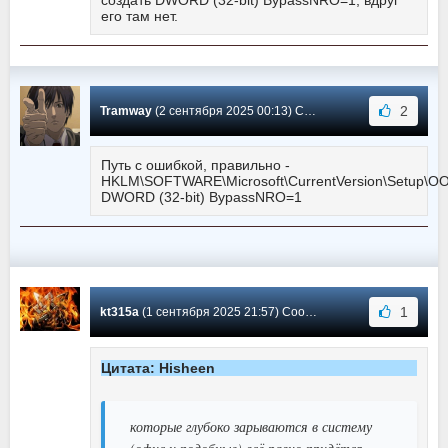
его там нет.
2
Tramway
(2 сентября 2025 00:13) Сообщение #10961
Путь с ошибкой, правильно -
HKLM\SOFTWARE\Microsoft\CurrentVersion\Setup\O
DWORD (32-bit) BypassNRO=1
1
kt315a
(1 сентября 2025 21:57) Сообщение #10960
Цитата: Hisheen
которые глубоко зарываются в систему