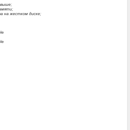
 выше;
памяти;
ва на жестком диске;