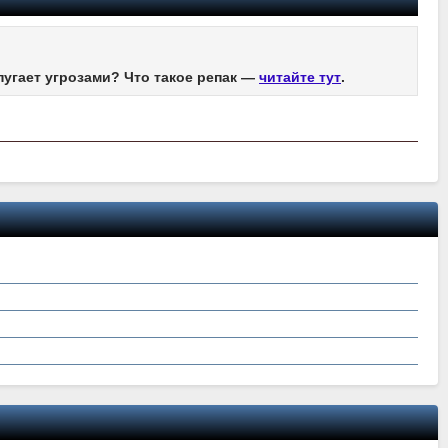
пугает угрозами? Что такое репак —
читайте тут
.