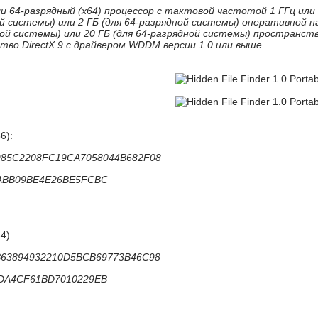
или 64-разрядный (x64) процессор с тактовой частотой 1 ГГц или
ной системы) или 2 ГБ (для 64-разрядной системы) оперативной 
дной системы) или 20 ГБ (для 64-разрядной системы) пространст
тво DirectX 9 с драйвером WDDM версии 1.0 или выше.
6):
985C2208FC19CA7058044B682F08
FABB09BE4E26BE5FCBC
4):
B63894932210D5BCB69773B46C98
FDA4CF61BD7010229EB