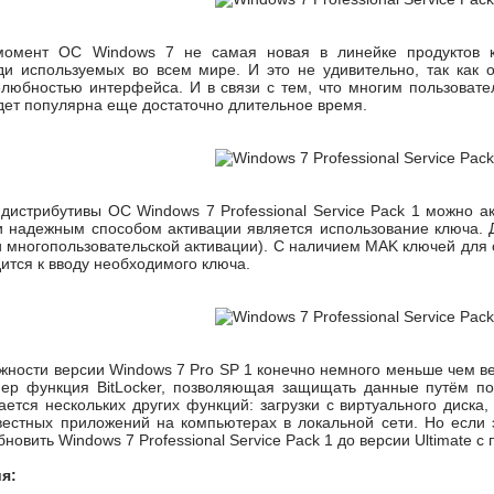
момент ОС Windows 7 не самая новая в линейке продуктов ко
ди используемых во всем мире. И это не удивительно, так как 
любностью интерфейса. И в связи с тем, что многим пользовате
дет популярна еще достаточно длительное время.
дистрибутивы ОС Windows 7 Professional Service Pack 1 можно а
 надежным способом активации является использование ключа. Дл
 многопользовательской активации). С наличием MAK ключей для о
ится к вводу необходимого ключа.
ности версии Windows 7 Pro SP 1 конечно немного меньше чем вер
мер функция BitLocker, позволяющая защищать данные путём п
ается нескольких других функций: загрузки с виртуального диска
вестных приложений на компьютерах в локальной сети. Но если
новить Windows 7 Professional Service Pack 1 до версии Ultimate
я: