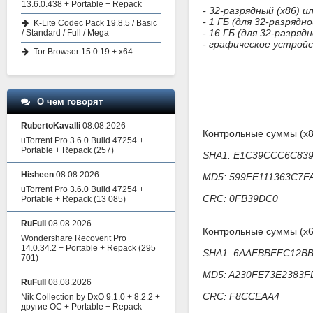
13.6.0.438 + Portable + Repack
- 32-разрядный (x86) 
- 1 ГБ (для 32-разряд
K-Lite Codec Pack 19.8.5 / Basic
- 16 ГБ (для 32-разря
/ Standard / Full / Mega
- графическое устройс
Tor Browser 15.0.19 + x64
О чем говорят
RubertoKavalli
08.08.2026
Контрольные суммы (x8
uTorrent Pro 3.6.0 Build 47254 +
Portable + Repack
(257)
SHA1: E1C39CCC6C83
Hisheen
08.08.2026
MD5: 599FE111363C7
uTorrent Pro 3.6.0 Build 47254 +
CRC: 0FB39DC0
Portable + Repack
(13 085)
RuFull
08.08.2026
Контрольные суммы (x6
Wondershare Recoverit Pro
14.0.34.2 + Portable + Repack
(295
SHA1: 6AAFBBFFC12B
701)
MD5: A230FE73E2383
RuFull
08.08.2026
CRC: F8CCEAA4
Nik Collection by DxO 9.1.0 + 8.2.2 +
другие ОС + Portable + Repack