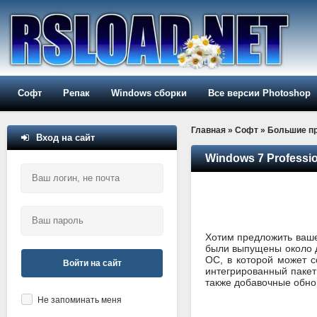
Софт
Репак
Windows сборки
Все версии Photoshop
Главная
»
Софт
»
Большие п
Вход на сайт
Windows 7 Professi
Хотим предложить ваше
были выпущены около д
ОС, в которой может 
Войти на сайт
интегрированный паке
также добавочные обно
Не запоминать меня