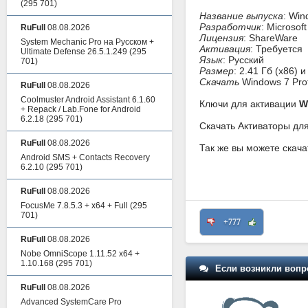
(295 701)
Название выпуска
: Win
Разработчик
: Microsoft
RuFull
08.08.2026
Лицензия
: ShareWare
System Mechanic Pro на Русском +
Активация
: Требуется
Ultimate Defense 26.5.1.249
(295
Язык
: Русский
701)
Размер
: 2.41 Гб (x86) и
Скачать
Windows 7 Prof
RuFull
08.08.2026
Coolmuster Android Assistant 6.1.60
Ключи для активации
W
+ Repack / Lab.Fone for Android
6.2.18
(295 701)
Скачать Активаторы для
RuFull
08.08.2026
Так же вы можете скач
Android SMS + Contacts Recovery
6.2.10
(295 701)
RuFull
08.08.2026
FocusMe 7.8.5.3 + x64 + Full
(295
701)
+777
RuFull
08.08.2026
Nobe OmniScope 1.11.52 x64 +
1.10.168
(295 701)
Если возникли вопр
RuFull
08.08.2026
Advanced SystemCare Pro