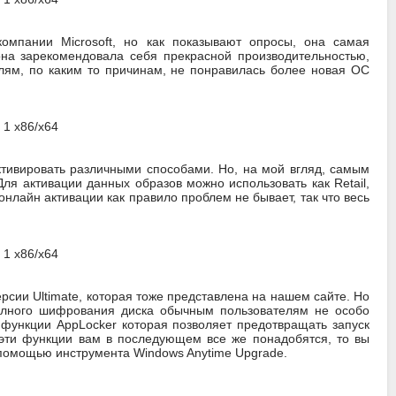
мпании Microsoft, но как показывают опросы, она самая
она зарекомендовала себя прекрасной производительностью,
лям, по каким то причинам, не понравилась более новая ОС
ктивировать различными способами. Но, на мой вгляд, самым
я активации данных образов можно использовать как Retail,
нлайн активации как правило проблем не бывает, так что весь
сии Ultimate, которая тоже представлена на нашем сайте. Но
олного шифрования диска обычным пользователям не особо
, функции AppLocker которая позволяет предотвращать запуск
 эти функции вам в последующем все же понадобятся, то вы
 с помощью инструмента Windows Anytime Upgrade.