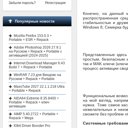
Забыли пароль?
Регистрация
Конечно, на данный 
распространенная сре
Популярные новости
стабильностью и друже
Windows 8, Семерка бу
Mozilla Firefox 153.0.3 +
Portable + ESR + Repack
Adobe Photoshop 2026 27.9.1
на Русском + Repack + Portable с
Представленные здесь 
активацией (2024-2025)
простым, безопасным и
Internet Download Manager 6.43
так и MAK ключи (ключи
Build 7 + Repack + Portable
процесс активации свод
WinRAR 7.23 для Виндовс на
Русском + Repack + Portable
MassTube 2027 22.1.1.218 Ultra
+ Portable + Repack
Функциональные возмож
AIDA64 Extreme 8.35.8400 +
на мой взгляд, напри
Portable + Repack + ключ
нужна. Тоже самое кас
активации
нежелательных и неиз
сможете без проблем об
AIMP 5.40.2722 + Portable +
Repack + Mega
Системные требовани
IObit Driver Booster Pro