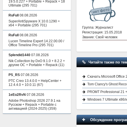
19.5.0.227 + Portable + Repack + 18
Ultimate
(295 701)
RuFull
08.08.2026
SuperAntiSpyware X 10.0.1290 +
x64 + Portable
(295 701)
Группа: Журналист
Регистрация: 15.05.2018
RuFull
08.08.2026
Звание: Свой человек
Lucen Timeline Expert 14.22.00.00 /
Office Timeline Pro
(295 701)
Splendid1440
07.08.2026
Nik Collection by DxO 9.1.0 + 8.2.2 +
Читайте также по тем
другие ОС + Portable + Repack
(11)
PS_RS
07.08.2026
Скачать Microsoft Offic
PTC Creo 13.4.0.0 + HelpCenter +
Tom Clancy's Ghost Recon
12.4.4.0 + 10.0.11
(67)
PROMT Professional 21 + 
1eEo2RvN
07.08.2026
Windows 7 Ultimate x86/
Adobe Photoshop 2026 27.9.1 на
Русском + Repack + Portable с
активацией (2024-2025)
(359)
Обсуждение програм