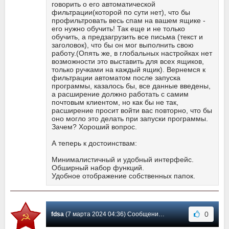
говорить о его автоматической
фильтрации(которой по сути нет), что бы
профильтровать весь спам на вашем ящике -
его нужно обучить! Так еще и не только
обучить, а предзагрузить все письма (текст и
заголовок), что бы он мог выполнить свою
работу.(Опять же, в глобальных настройках нет
возможности это выставить для всех ящиков,
только ручками на каждый ящик). Вернемся к
фильтрации автоматом после запуска
программы, казалось бы, все данные введены,
а расширение должно работать с самим
почтовым клиентом, но как бы не так,
расширение просит войти вас повторно, что бы
оно могло это делать при запуски программы.
Зачем? Хороший вопрос.
А теперь к достоинствам:
Минималистичный и удобный интерфейс.
Обширный набор функций.
Удобное отображение собственных папок.
0
fdsa
(7 марта 2024 04:36) Сообщение #2165