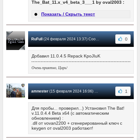
The_Bat_11.x_v4_beta_3___1 by oval2003 :
Показать / Скрыть текст
0
RuFull
(24 февраля 2024 13:37) Сообщение #2158
Добавил 11.0.4.5 Repack KpoJIuK
Очень приятно, Царь!
1
amnester
(15 февраля 2024 16:06) Сообщение #2157
Для пробы... проверил...) Установил The Bat!
v.11.0.4.4 Beta x64 (с автоматическим
обновлением) :
.dll от vovan2200 + сгенерированный ключ с
keygen от oval2003 работают!