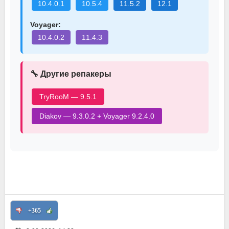
10.4.0.1
10.5.4
11.5.2
12.1
Voyager:
10.4.0.2
11.4.3
🔧 Другие репакеры
TryRooM — 9.5.1
Diakov — 9.3.0.2 + Voyager 9.2.4.0
+365