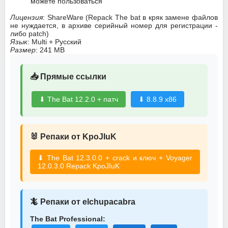
можете пользоваться
Лицензия
: ShareWare (Repack The bat в кряк замене файлов
не нуждается, в архиве серийный номер для регистрации -
либо patch)
Язык
: Multi + Русский
Размер
: 241 MB
📥 Прямые ссылки
⬇ The Bat 12.2.0 + патч
⬇ 8.8.9 x86
🐰 Репаки от KpoJIuK
⬇ The Bat 12.3.0.0 + crack и ключ + Voyager
12.0.3.0 Repack KpoJIuK
🦎 Репаки от elchupacabra
The Bat Professional: