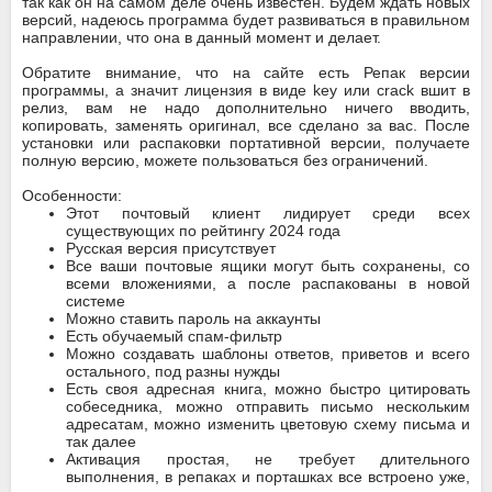
так как он на самом деле очень известен. Будем ждать новых
версий, надеюсь программа будет развиваться в правильном
направлении, что она в данный момент и делает.
Обратите внимание, что на сайте есть Репак версии
программы, а значит лицензия в виде key или crack вшит в
релиз, вам не надо дополнительно ничего вводить,
копировать, заменять оригинал, все сделано за вас. После
установки или распаковки портативной версии, получаете
полную версию, можете пользоваться без ограничений.
Особенности:
Этот почтовый клиент лидирует среди всех
существующих по рейтингу 2024 года
Русская версия присутствует
Все ваши почтовые ящики могут быть сохранены, со
всеми вложениями, а после распакованы в новой
системе
Можно ставить пароль на аккаунты
Есть обучаемый спам-фильтр
Можно создавать шаблоны ответов, приветов и всего
остального, под разны нужды
Есть своя адресная книга, можно быстро цитировать
собеседника, можно отправить письмо нескольким
адресатам, можно изменить цветовую схему письма и
так далее
Активация простая, не требует длительного
выполнения, в репаках и порташках все встроено уже,