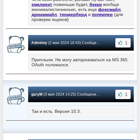
емклиент
поменьше будет,
бекки
вообще
минималистичненько, есть еще
фоксмайл
,
дриаммайл
,
тюндерберд
и
поппипер
(для
проверки ящиков)
1
Adminny
(2 мая 2024 16:43) Сообщение #2179
Приплыли. Не могу авторизоваться на MS 365.
OAuth поломался.
1
garyM
(3 мая 2024 14:25) Сообщение #2178
Так и есть. Версия 10.3.