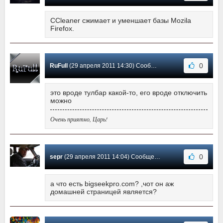
CCleaner сжимает и уменшает базы Mozila
Firefox.
0
RuFull
(29 апреля 2011 14:30) Сообщение #30
это вроде тулбар какой-то, его вроде отключить
можно
Очень приятно, Царь!
0
sepr
(29 апреля 2011 14:04) Сообщение #29
а что есть bigseekpro.com? ,чот он аж
домашней страницей является?