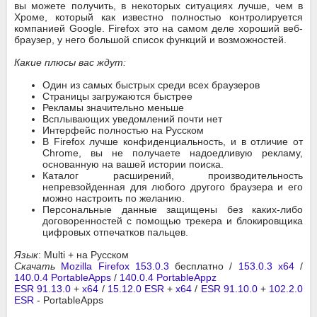
вы можете получить, в некоторых ситуациях лучше, чем в
Хроме, который как известно полностью контролируется
компанией Google. Firefox это на самом деле хороший веб-
браузер, у него большой список функций и возможностей.
Какие плюсы вас ждут:
Один из самых быстрых среди всех браузеров
Страницы загружаются быстрее
Рекламы значительно меньше
Всплывающих уведомлений почти нет
Интерфейс полностью на Русском
В Firefox лучше конфиденциальность, и в отличие от
Chrome, вы не получаете надоедливую рекламу,
основанную на вашей истории поиска.
Каталог расширений, производительность
непревзойденная для любого другого браузера и его
можно настроить по желанию.
Персональные данные защищены без каких-либо
договоренностей с помощью трекера и блокировщика
цифровых отпечатков пальцев.
Язык
: Multi + на Русском
Скачать
Mozilla Firefox 153.0.3
бесплатно /
153.0.3 x64
/
140.0.4 PortableApps
/
140.0.4 PortableAppz
ESR 91.13.0
+
x64
/
15.12.0 ESR
+
x64
/
ESR 91.10.0
+
102.2.0
ESR
- PortableApps