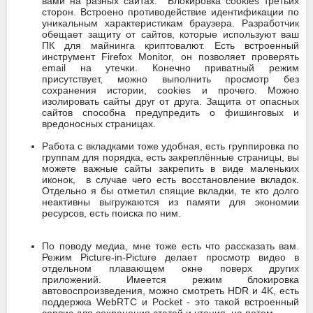
вами на разных сайтах. Блокировка cookies третьих
сторон. Встроено противодействие идентификации по
уникальным характеристикам браузера. Разработчик
обещает защиту от сайтов, которые используют ваш
ПК для майнинга криптовалют. Есть встроенный
инструмент Firefox Monitor, он позволяет проверять
email на утечки. Конечно приватный режим
присутствует, можно выполнить просмотр без
сохранения истории, cookies и прочего. Можно
изолировать сайты друг от друга. Защита от опасных
сайтов способна предупредить о фишинговых и
вредоносных страницах.
Работа с вкладками тоже удобная, есть группировка по
группам для порядка, есть закреплённые страницы, вы
можете важные сайты закрепить в виде маленьких
иконок, в случае чего есть восстановление вкладок.
Отдельно я бы отметил спящие вкладки, те кто долго
неактивны выгружаются из памяти для экономии
ресурсов, есть поиска по ним.
По поводу медиа, мне тоже есть что рассказать вам.
Режим Picture-in-Picture делает просмотр видео в
отдельном плавающем окне поверх других
приложений. Имеется режим блокировка
автовоспроизведения, можно смотреть HDR и 4K, есть
поддержка WebRTC и Pocket - это такой встроенный