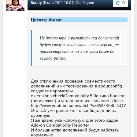
0
Scotty
(5 мая 2011 16:01) Сообщение #42
Цитата: thesat
Не думаю что и разработчики дополнений
будут сразу выкладывать новые версии, не
протестировав их на 5-ке, тем более до
выхода релиза.
Для отключения проверки совместимости
дополнений и их тестирования в about:config
создайте параметры
extensions.checkCompatibility.5.0a типа boolean
(логическое) и установите их значение в false.
http://www.youtube.com/watch?v=4W7K64LJkQY
Это всё уже ранее кто-то сообщал,я лишь
дублирую
Я же давно уже использую для этого аддон
Add-on Compatibility Reporter
И большинство дополнений будут работать
нормально