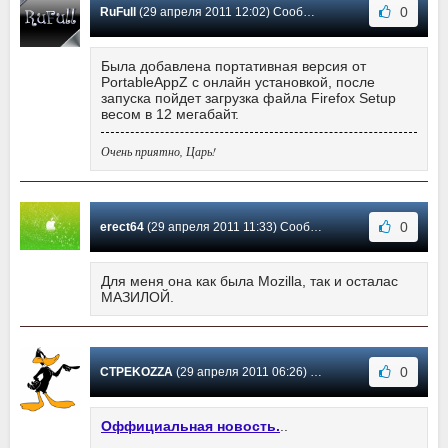
0
RuFull
(29 апреля 2011 12:02) Сообщение #26
Была добавлена портативная версия от
PortableAppZ с онлайн установкой, после
запуска пойдет загрузка файла Firefox Setup
весом в 12 мегабайт.
Очень приятно, Царь!
0
erect64
(29 апреля 2011 11:33) Сообщение #25
Для меня она как была Mozilla, так и осталас
МАЗИЛОЙ.
0
CTPEKOZZA
(29 апреля 2011 06:26) Сообщение #24
Оффициальная новость.
..