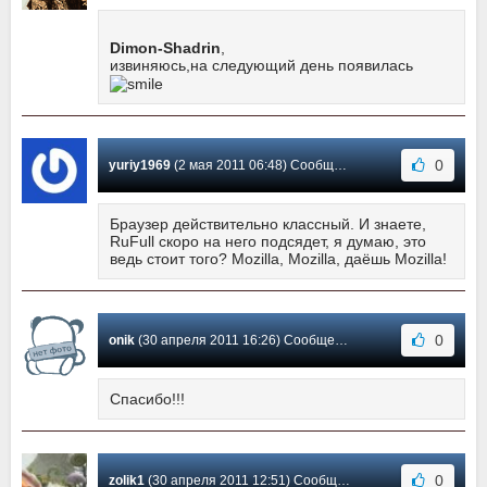
Dimon-Shadrin
,
извиняюсь,на следующий день появилась
0
yuriy1969
(2 мая 2011 06:48) Сообщение #36
Браузер действительно классный. И знаете,
RuFull скоро на него подсядет, я думаю, это
ведь стоит того? Mozilla, Mozilla, даёшь Mozilla!
0
onik
(30 апреля 2011 16:26) Сообщение #35
Спасибо!!!
0
zolik1
(30 апреля 2011 12:51) Сообщение #34