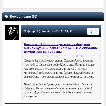
Комментарии (68)
0
Софтпро1
(3 октября 2019 20:54) Сообщение #28
Компания Cisco выпустила свободный
антивирусный пакет ClamAV 0.102 описание
изменений на русском
Сколько бы ты не желал знать. Сколько бы ты не хотел
чего либо иметь тебе всегда будет мало. Но лишь в конце
ты осознаешь,что ты имеешь и имел всё о чём мог
мечтать. А ведь этого не имели другие. А порой даже не
знали об том что ты имеешь,чтобы хотеть иметь это.
Чем больше даёшь другим,тем больше тебе воздастся в
будущем. Халява есть всегда,просто некоторым лень её
искать. Дари благо пока жив ибо тёмные времена уже
наступили.