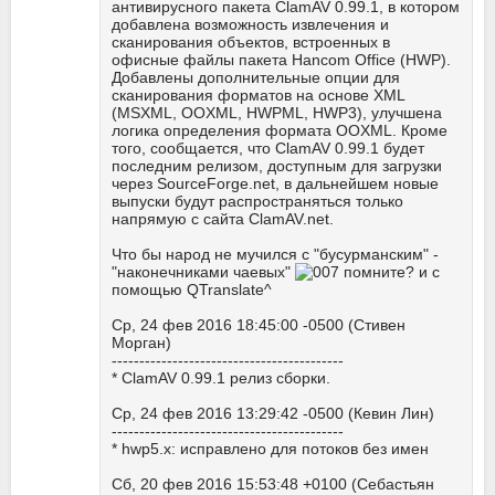
антивирусного пакета ClamAV 0.99.1, в котором
добавлена возможность извлечения и
сканирования объектов, встроенных в
офисные файлы пакета Hancom Office (HWP).
Добавлены дополнительные опции для
сканирования форматов на основе XML
(MSXML, OOXML, HWPML, HWP3), улучшена
логика определения формата OOXML. Кроме
того, сообщается, что ClamAV 0.99.1 будет
последним релизом, доступным для загрузки
через SourceForge.net, в дальнейшем новые
выпуски будут распространяться только
напрямую с сайта ClamAV.net.
Что бы народ не мучился с "бусурманским" -
"наконечниками чаевых"
помните? и с
помощью QTranslate^
Ср, 24 фев 2016 18:45:00 -0500 (Стивен
Морган)
------------------------------------------
* ClamAV 0.99.1 релиз сборки.
Ср, 24 фев 2016 13:29:42 -0500 (Кевин Лин)
------------------------------------------
* hwp5.x: исправлено для потоков без имен
Сб, 20 фев 2016 15:53:48 +0100 (Себастьян