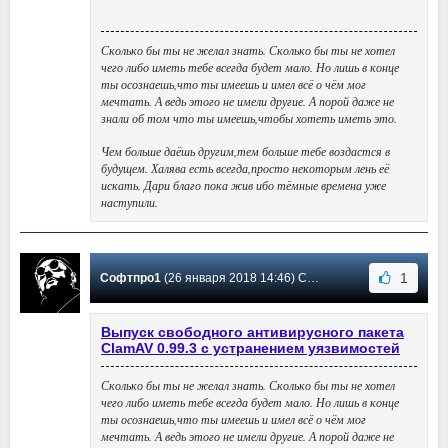
Сколько бы ты не желал знать. Сколько бы ты не хотел
чего либо иметь тебе всегда будет мало. Но лишь в конце
ты осознаешь,что ты имеешь и имел всё о чём мог
мечтать. А ведь этого не имели другие. А порой даже не
знали об том что ты имеешь,чтобы хотеть иметь это.
Чем больше даёшь другим,тем больше тебе воздастся в
будущем. Халява есть всегда,просто некоторым лень её
искать. Дари благо пока жив ибо тёмные времена уже
наступили.
1
Софтпро1
(26 января 2018 14:46) Сообщение #20
Выпуск свободного антивирусного пакета
ClamAV 0.99.3 с устранением уязвимостей
Сколько бы ты не желал знать. Сколько бы ты не хотел
чего либо иметь тебе всегда будет мало. Но лишь в конце
ты осознаешь,что ты имеешь и имел всё о чём мог
мечтать. А ведь этого не имели другие. А порой даже не