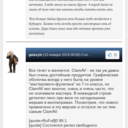
мечтать. А ведь этого не имели другие. А порой даже не
знали об том что ты имеешь,чтобы хотеть иметь это.
Чем больше даёшь другим,тем больше тебе воздастся в
будущем. Халява есть всегда,просто некоторым лень её
искать. Дари благо пока жив ибо тёмные времена уже
наступили.
0
galaxylv
(10 января 2019 00:06) Сообщение #24
Все течет и меняется. ClamAV - не так уж давно
был очень достойным продуктом. Графическая
оболочка всегда у него была на уровне
"мастерового-фулигана" из 7-го класса, но
ClamAV мог многое, очень и очень часто, что
не осиливали мастера. В командной строке
детектил лихо при весе по сегодняшним
меркам в миллиграмах. Посмотрим, что нового
привнесено в эту версию и остался ли он тем-
самым ClamAV.
[quote=RuFull]0.99.1
[quote] Состоялся релиз свободного