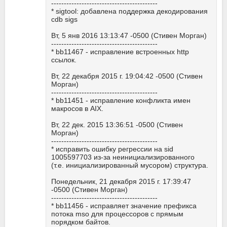
------------------------------------------
* sigtool: добавлена поддержка декодирования
cdb sigs
Вт, 5 янв 2016 13:13:47 -0500 (Стивен Морган)
------------------------------------------
* bb11467 - исправление встроенных http
ссылок.
Вт, 22 декабря 2015 г. 19:04:42 -0500 (Стивен
Морган)
------------------------------------------
* bb11451 - исправление конфликта имен
макросов в AIX.
Вт, 22 дек. 2015 13:36:51 -0500 (Стивен
Морган)
------------------------------------------
* исправить ошибку регрессии на sid
1005597703 из-за неинициализированного
(т.е. инициализированный мусором) структура.
Понедельник, 21 декабря 2015 г. 17:39:47
-0500 (Стивен Морган)
------------------------------------------
* bb11456 - исправляет значение префикса
потока mso для процессоров с прямым
порядком байтов.