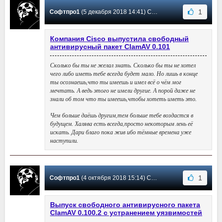
1
Софтпро1
(5 декабря 2018 14:41) Сообщение #22
Компания Cisco выпустила свободный
антивирусный пакет ClamAV 0.101
Сколько бы ты не желал знать. Сколько бы ты не хотел
чего либо иметь тебе всегда будет мало. Но лишь в конце
ты осознаешь,что ты имеешь и имел всё о чём мог
мечтать. А ведь этого не имели другие. А порой даже не
знали об том что ты имеешь,чтобы хотеть иметь это.
Чем больше даёшь другим,тем больше тебе воздастся в
будущем. Халява есть всегда,просто некоторым лень её
искать. Дари благо пока жив ибо тёмные времена уже
наступили.
1
Софтпро1
(4 октября 2018 15:14) Сообщение #21
Выпуск свободного антивирусного пакета
ClamAV 0.100.2 с устранением уязвимостей