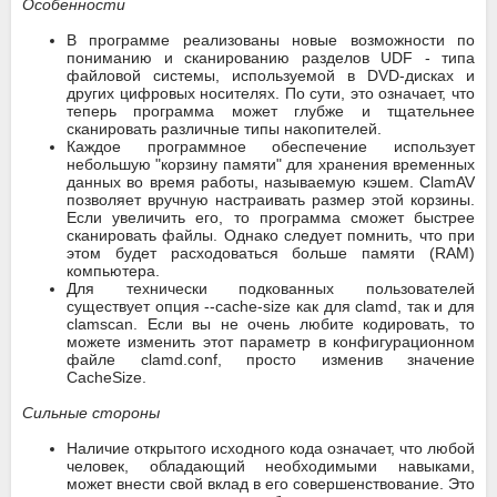
Особенности
В программе реализованы новые возможности по
пониманию и сканированию разделов UDF - типа
файловой системы, используемой в DVD-дисках и
других цифровых носителях. По сути, это означает, что
теперь программа может глубже и тщательнее
сканировать различные типы накопителей.
Каждое программное обеспечение использует
небольшую "корзину памяти" для хранения временных
данных во время работы, называемую кэшем. ClamAV
позволяет вручную настраивать размер этой корзины.
Если увеличить его, то программа сможет быстрее
сканировать файлы. Однако следует помнить, что при
этом будет расходоваться больше памяти (RAM)
компьютера.
Для технически подкованных пользователей
существует опция --cache-size как для clamd, так и для
clamscan. Если вы не очень любите кодировать, то
можете изменить этот параметр в конфигурационном
файле clamd.conf, просто изменив значение
CacheSize.
Сильные стороны
Наличие открытого исходного кода означает, что любой
человек, обладающий необходимыми навыками,
может внести свой вклад в его совершенствование. Это