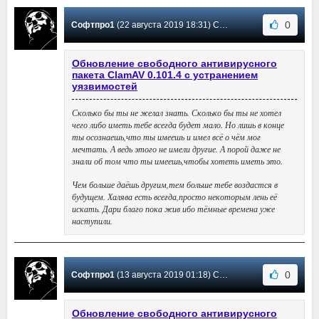
0
Софтпро1
(22 августа 2019 18:31) Сообщение #27
Обновление свободного антивирусного
пакета ClamAV 0.101.4 с устранением
уязвимостей
Сколько бы ты не желал знать. Сколько бы ты не хотел
чего либо иметь тебе всегда будет мало. Но лишь в конце
ты осознаешь,что ты имеешь и имел всё о чём мог
мечтать. А ведь этого не имели другие. А порой даже не
знали об том что ты имеешь,чтобы хотеть иметь это.
Чем больше даёшь другим,тем больше тебе воздастся в
будущем. Халява есть всегда,просто некоторым лень её
искать. Дари благо пока жив ибо тёмные времена уже
наступили.
0
Софтпро1
(13 августа 2019 01:18) Сообщение #26
Обновление свободного антивирусного