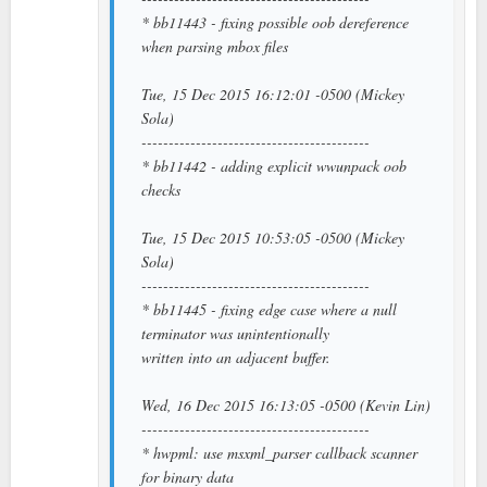
* bb11443 - fixing possible oob dereference
when parsing mbox files
Tue, 15 Dec 2015 16:12:01 -0500 (Mickey
Sola)
------------------------------------------
* bb11442 - adding explicit wwunpack oob
checks
Tue, 15 Dec 2015 10:53:05 -0500 (Mickey
Sola)
------------------------------------------
* bb11445 - fixing edge case where a null
terminator was unintentionally
written into an adjacent buffer.
Wed, 16 Dec 2015 16:13:05 -0500 (Kevin Lin)
------------------------------------------
* hwpml: use msxml_parser callback scanner
for binary data