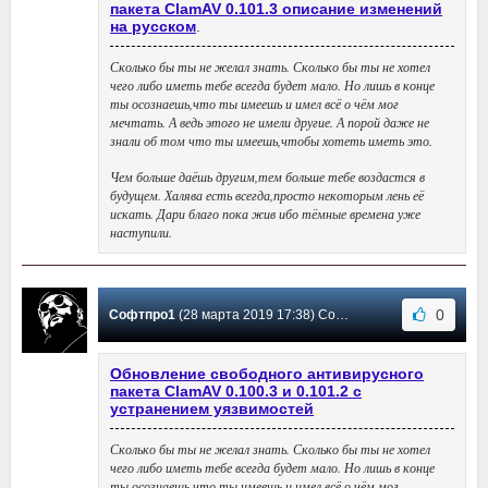
пакета ClamAV 0.101.3 описание изменений
на русском
.
Сколько бы ты не желал знать. Сколько бы ты не хотел
чего либо иметь тебе всегда будет мало. Но лишь в конце
ты осознаешь,что ты имеешь и имел всё о чём мог
мечтать. А ведь этого не имели другие. А порой даже не
знали об том что ты имеешь,чтобы хотеть иметь это.
Чем больше даёшь другим,тем больше тебе воздастся в
будущем. Халява есть всегда,просто некоторым лень её
искать. Дари благо пока жив ибо тёмные времена уже
наступили.
0
Софтпро1
(28 марта 2019 17:38) Сообщение #25
Обновление свободного антивирусного
пакета ClamAV 0.100.3 и 0.101.2 с
устранением уязвимостей
Сколько бы ты не желал знать. Сколько бы ты не хотел
чего либо иметь тебе всегда будет мало. Но лишь в конце
ты осознаешь,что ты имеешь и имел всё о чём мог