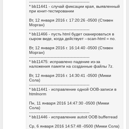
------------------------------------------
* bb11441 - случай фиксации края, выявленный
при юнит-тестировании
Вт, 12 января 2016 г. 17:20:26 -0500 (Стивен
Морган)
------------------------------------------
* bb11466 - пусть html будет сканироваться в
сыром виде, когда действует --scan-html = no.
Вт, 12 января 2016 г. 16:14:40 -0500 (Стивен
Морган)
------------------------------------------
* bb11475: исправлено падение из-за
наложения памяти на созданные файлы 7z.
Вт, 12 января 2016 г. 14:30:41 -0500 (Микки
Сола)
------------------------------------------
* bb11441 - исправление одной OOB-записи в
htmlnorm
Пн, 11 января 2016 14:47:30 -0500 (Микки
Сола)
------------------------------------------
* bb11446 - исправление autoit OOB bufferread
Ср, 6 января 2016 14:57:48 -0500 (Микки Сола)