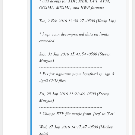
* add dconfs for XDP, MBR, GPT, APM,
OOXML, MSXML, and HWP formats
Tue, 2 Feb 2016 12:38:27 -0500 (Kevin Lin)
------------------------------------------
* hwp: scan decompressed data on limits
exceeded
Sun, 31 Jan 2016 15:41:54 -0500 (Steven
Morgan)
------------------------------------------
* Fix for signature name length<3 in .ign &
.ign2 CVD files.
Fri, 29 Jan 2016 11:21:46 -0500 (Steven
Morgan)
------------------------------------------
* Change RTF file magic from '{\rtf' to '{\rt'
Wed, 27 Jan 2016 14:17:47 -0500 (Mickey
Sola)