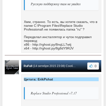
Русскую поддержку там не увидел
Хмм, странно. То есть, вы хотите сказать, что в
папке C:\Program Files\Replace Studio
Professional\ не появилась папка "ru" ?
Переделал инсталлятор и чуток подправил
перевод:
x86 - http://rghost.ру/8nqLL7wtj
x64 - http://rghost.ру/8g8dY9RJV
0
RuFull
(14 октября 2015 23:08) Сообщение #9
Цитата: ErikPshat
Replace Studio Professional v7.17