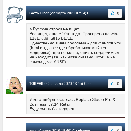
0
Гость Hibor
(22 марта 2021 07:14) Сообщение #15
> Русские строки не ищет
Все ищет, еще с 10го года. Проверено на win-
1251, utf8, utf16 BE/LE
Единственно в чем проблема - для файлов xml
(html и тд - все где обрабатываемый тег
кодировки), при не совпадении с содержимым -
не находит (т.е. как ниже сказано "utf-8, а на
самом деле ANSI")
0
TORFER
(22 апреля 2020 13:15) Сообщение #14
У кого-нибудь осталась Replace Studio Pro &
Business v7.14 Retail
Буду очень благодарен!!!
0
veqo
(6 июня 2019 18:49) Сообщение #13