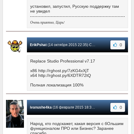
установил, запустил, Русскую поддержку там
не увидел
Очень приятно, Царь!
0
ErikPshat
(14 октября 2015 22:35) Сообщение #8
Replace Studio Professional v7.17
x86 http://rghost.ру/7zKG4xXjT
x64 http://rghost.ру/6XDTR72tQ
Полная локализация 100%
0
ivanushe4ka
(16 февраля 2015 18:32) Сообщение #7
Народ, кто подскажет, какая версия с бОльшим
функционалом ПРО или Бизнес? Заранее
спасибо.