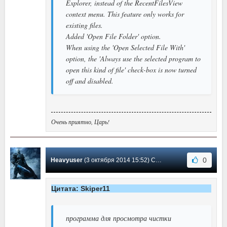
Explorer, instead of the RecentFilesView
context menu. This feature only works for
existing files.
Added 'Open File Folder' option.
When using the 'Open Selected File With'
option, the 'Always use the selected program to
open this kind of file' check-box is now turned
off and disabled.
Очень приятно, Царь!
0
Heavyuser
(3 октября 2014 15:52) Сообщение #1
Цитата: Skiper11
программа для просмотра чистки