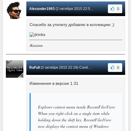
0
Alexander1993
(2 октября 2015 22:53) Сообщение #3
Спасибо за утилиту добавлю в коллекцию ;)
Жигалов.
0
RuFull
(2 октября 2015 22:19) Сообщение #2
Изменения в версии 1.31
Explorer context menu inside RecentFilesView:
When you right-click on a single item while
holding down the shift key, RecentFilesView
now displays the context menu of Windows