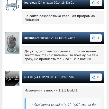
0
joyrsload
(24 января 2014 18:33) Сообщение #5
на сайте разработчика хорошая программа
filebucket
1
kigemo
(24 января 2014 15:26) Сообщение #4
Да уж, идиотская программа. Если уж нужен
текстовый файл с папками, то почему бы там
сразу не прописать md и cd?.. И в батник
0
RuFull
(24 января 2014 13:39) Сообщение #3
Изменения в версии 1.1.1 Build 1
Added option to add a "(1)", "(2)", etc., to the