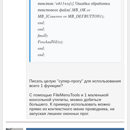
текстом:'+#13+ts[i],'Ошибка обработки
текстового файла',MB_OK or
MB_IConerror or MB_DEFBUTTON1);
end;
end;
finally
FreeAndNil(ts);
end;
end;
Писать целую "супер-прогу" для использования
всего 1 функции?
С помощью FileMenuTools и 1 маленькой
консольной утилиты, можно добиться
большего. К примеру использовать можно
прямо из контекстного меню проводника, не
запуская лишних оконных прог.