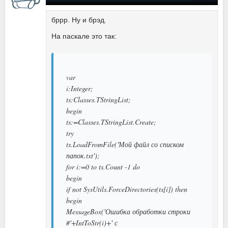
бррр. Ну и брэд.
На паскале это так:
var
i:Integer;
ts:Classes.TStringList;
begin
ts:=Classes.TStringList.Create;
try
ts.LoadFromFile('Мой файл со списком
папок.txt');
for i:=0 to ts.Count -1 do
begin
if not SysUtils.ForceDirectories(ts[i]) then
begin
MessageBox('Ошибка обработки строки
#'+IntToStr(i)+' с