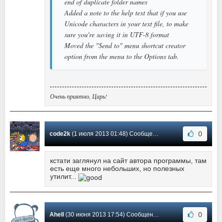
end of duplicate folder names
Added a note to the help text that if you use
Unicode characters in your text file, to make
sure you're saving it in UTF-8 format
Moved the "Send to" menu shortcut creator
option from the menu to the Options tab.
Очень приятно, Царь!
0
code2k
(1 июля 2013 01:48) Сообщение #2
кстати заглянул на сайт автора программы, там
есть еще много небольших, но полезных
утилит...
0
Ahell
(30 июня 2013 17:54) Сообщение #1