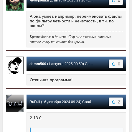
0
Чебурашка
(2 августа 2025 19:28) Сообщение #23
А она умеет, например, переименовать файлы
по фильтру четности и нечетности, в т.ч. по
шагам?
Кризис дополз и до меня. Сыр ем с плесенью, вино пью
старое, езжу на машине без крыши.
0
demm500
(1 августа 2025 00:59) Сообщение #22
Отличная программа!
2
RuFull
(16 декабря 2024 09:24) Сообщение #21
2.13.0