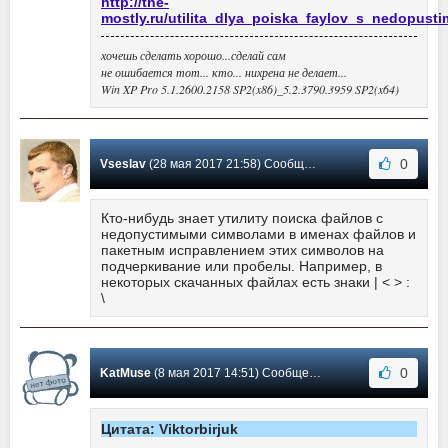
http://the-
mostly.ru/utilita_dlya_poiska_faylov_s_nedopust
хочешь сделать хорошо...сделай сам
не ошибается тот... кто... нихрена не делает...
Win XP Pro 5.1.2600.2158 SP2(x86)_5.2.3790.3959 SP2(x64)
0
Vseslav
(28 мая 2017 21:58) Сообщение #7
Кто-нибудь знает утилиту поиска файлов с
недопустимыми символами в именах файлов и
пакетным исправлением этих символов на
подчеркивание или пробелы. Например, в
некоторых скачанных файлах есть знаки | < > :
\
0
KatMuse
(8 мая 2017 14:51) Сообщение #6
Цитата: Viktorbirjuk