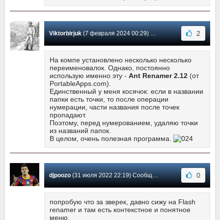
2
Viktorbirjuk
(7 февраля 2024 00:29) Сообщение #19
На компе установлено несколько несколько
переименовалок. Однако, постоянно
использую именно эту -
Ant Renamer 2.12
(от
PortableApps.com).
Единственный у меня косячок: если в названии
папки есть точки, то после операции
нумерации, части названия после точек
пропадают.
Поэтому, перед нумерованием, удаляю точки
из названий папок.
В целом, очень полезная программа.
0
djpoozo
(31 июля 2022 22:19) Сообщение #18
попробую что за зверек, давно сижу на Flash
renamer и там есть контекстное и понятное
меню.