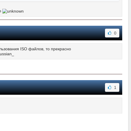
ко
0
льзования ISO файлов, то прекрасно
1