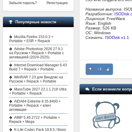
Забыли пароль?
Регистрация
Название выпуска
: ISO
Разработчик
:
ISODisk.
Лицензия
: FreeWare
Популярные новости
Язык
: English
Размер
: 526 KB
ОС
: Windows
Mozilla Firefox 153.0.3 +
Скачать
:
ISODisk v1.1
Portable + ESR + Repack
Adobe Photoshop 2026 27.9.1
на Русском + Repack + Portable с
активацией (2024-2025)
Internet Download Manager 6.43
+3
Build 7 + Repack + Portable
WinRAR 7.23 для Виндовс на
Русском + Repack + Portable
Если возникли вопр
MassTube 2027 22.1.1.218 Ultra
+ Portable + Repack
AIDA64 Extreme 8.35.8400 +
Portable + Repack + ключ
активации
AIMP 5.40.2722 + Portable +
Repack + Mega
K-Lite Codec Pack 19.8.5 / Basic