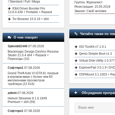
/ Standard / Full / Mega
Группа: Журналист
Регистрация: 15.05.2018
IObit Driver Booster Pro
Звание: Свой человек
13.6.0.438 + Portable + Repack
Tor Browser 15.0.19 + x64
Читайте также по тем
О чем говорят
Splendid1440
07.08.2026
ISO ToolKit v7.1.0.1
Blackmagic Design DaVinci Resolve
Qemu Simple Boot v1.3
Studio 21.0.4 x64 + Repack +
Переходы
(10)
Virtual Disk Utility 1.0.37
ExplorerFab 3.0.1.9 / DVD
Софтпро1
07.08.2026
Grand Theft Auto VI (GTA 6): прорыв
OSFMount 3.1.1003 + Rep
в игровом мире с более чем 65
миллионами просмотров
трейлера
(22 616)
Обсуждение програм
admin
07.08.2026
Helium Streamer 8.1.0.1849
Premium + x64
(59)
Софтпро1
07.08.2026