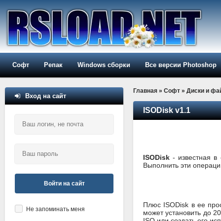
Софт
Репак
Windows сборки
Все версии Photoshop
Главная
»
Софт
»
Диски и ф
Вход на сайт
ISODisk v1.1
ISODisk
- известная в
Выполнить эти операции
Войти на сайт
Плюс ISODisk в ее про
Не запоминать меня
может установить до 20
ISO или создать его исп