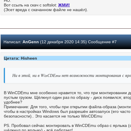
НО:
Вот ссыль на скач с softslot:
ЖМИ!
(Эсет вреда с скачанном файле не нашёл).
Написал:
AnGenn
(12 декабря 2020 14:35) Сообщение #7
Цитата: Hisheen
Ни в этой, ни в WinCDEmu нет возможности монтирования с ярлы
В WinCDEmu мне особенно нравится то, что при монтировании дис
пустым грузом. Щёлкнул один раз по образу - диск появился; вто
удобнее?
Примечание: Для того, чтобы при открытии файла-образа (монти
чтобы в настройках Windows был разрешён автозапуск (его час
безопасности).. Это касается не только WinCDEmu
PS. Пробовал сейчас монтировать в WinCDEmu образ с ярлыка (с
щёлкнул по ярлыку) - всё работает!