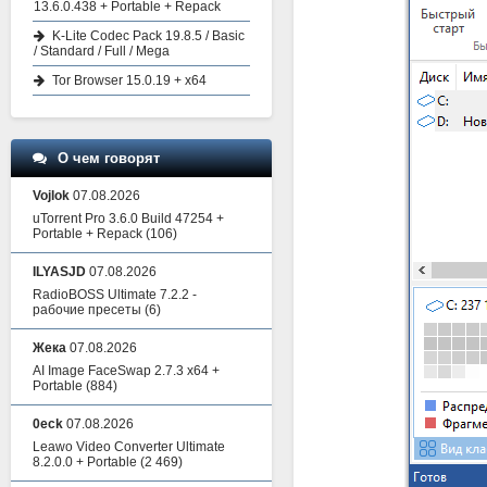
13.6.0.438 + Portable + Repack
K-Lite Codec Pack 19.8.5 / Basic
/ Standard / Full / Mega
Tor Browser 15.0.19 + x64
О чем говорят
Vojlok
07.08.2026
uTorrent Pro 3.6.0 Build 47254 +
Portable + Repack
(106)
ILYASJD
07.08.2026
RadioBOSS Ultimate 7.2.2 -
рабочие пресеты
(6)
Жека
07.08.2026
AI Image FaceSwap 2.7.3 x64 +
Portable
(884)
0eck
07.08.2026
Leawo Video Converter Ultimate
8.2.0.0 + Portable
(2 469)