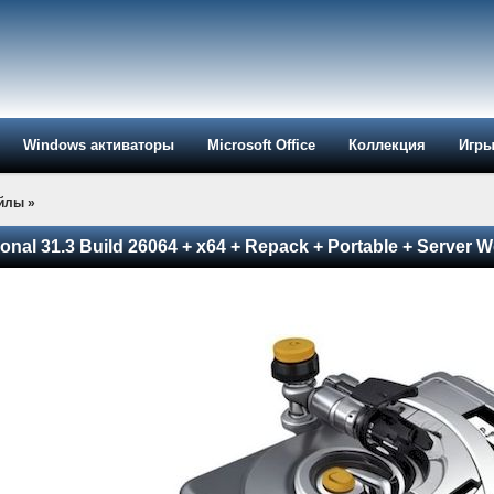
Windows активаторы
Microsoft Office
Коллекция
Игр
айлы
»
nal 31.3 Build 26064 + x64 + Repack + Portable + Server W