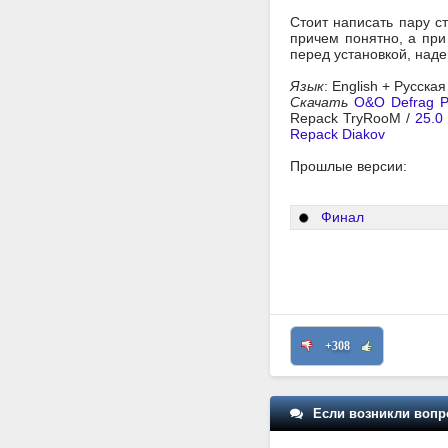
Стоит написать пару ст
причем понятно, а при
перед установкой, наде
Язык
: English + Русска
Скачать
O&O Defrag Pr
Repack TryRooM /
25.0
Repack Diakov
Прошлые версии:
Финал
+308
Если возникли вопр