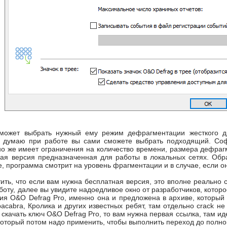
может выбрать нужный ему режим дефрагментации жесткого дис
е думаю при работе вы сами сможете выбрать подходящий. Соф
но же имеет ограничения на количество времени, размера дефраг
ная версия предназначенная для работы в локальных сетях. Обр
, программа смотрит на уровень фрагментации и в случае, если он
ить, что если вам нужна бесплатная версия, это вполне реально с
боту, далее вы увидите надоедливое окно от разработчиков, котор
ция O&O Defrag Pro, именно она и предложена в архиве, который
pacabra, Кролика и других известных ребят, там отдельно crack н
скачать ключ O&O Defrag Pro, то вам нужна первая ссылка, там ид
который потом надо применить, чтобы выполнить переход до полно