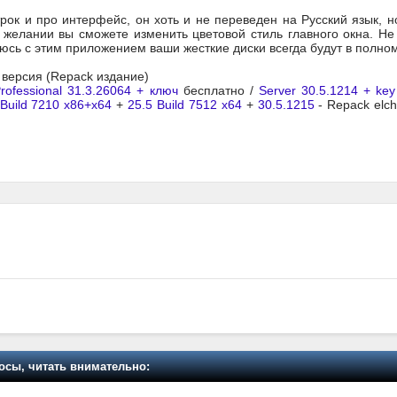
рок и про интерфейс, он хоть и не переведен на Русский язык, н
 желании вы сможете изменить цветовой стиль главного окна. Не
юсь с этим приложением ваши жесткие диски всегда будут в полно
я версия (Repack издание)
ofessional 31.3.26064 + ключ
бесплатно /
Server 30.5.1214 + key
 Build 7210 x86+x64
+
25.5 Build 7512 x64
+
30.5.1215
- Repack elc
осы, читать внимательно: