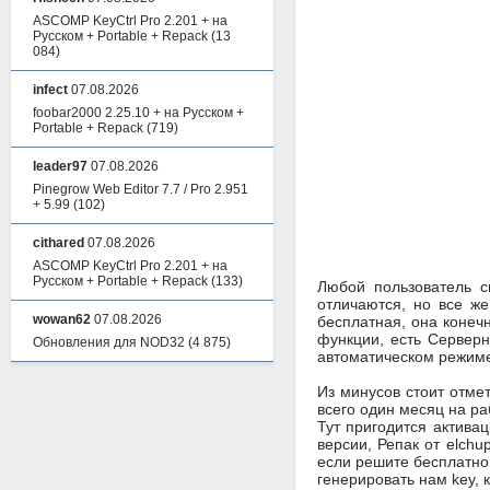
ASCOMP KeyCtrl Pro 2.201 + на
Русском + Portable + Repack
(13
084)
infect
07.08.2026
foobar2000 2.25.10 + на Русском +
Portable + Repack
(719)
leader97
07.08.2026
Pinegrow Web Editor 7.7 / Pro 2.951
+ 5.99
(102)
cithared
07.08.2026
ASCOMP KeyCtrl Pro 2.201 + на
Русском + Portable + Repack
(133)
Любой пользователь с
отличаются, но все ж
wowan62
07.08.2026
бесплатная, она конеч
функции, есть Сервер
Обновления для NOD32
(4 875)
автоматическом режиме
Из минусов стоит отмет
всего один месяц на ра
Тут пригодится актива
версии, Репак от elchu
если решите бесплатно 
генерировать нам key, 