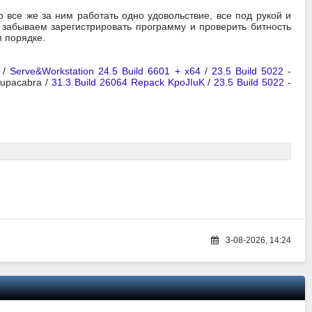
о все же за ним работать одно удовольствие, все под рукой и
 забываем зарегистрировать программу и проверить битность
м порядке.
/
Serve&Workstation 24.5 Build 6601 + x64
/
23.5 Build 5022
-
hupacabra /
31.3 Build 26064 Repack KpoJIuK
/
23.5 Build 5022 -
3-08-2026, 14:24