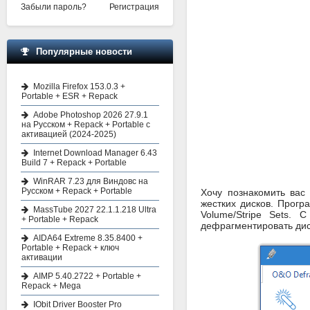
Забыли пароль?
Регистрация
Популярные новости
Mozilla Firefox 153.0.3 +
Portable + ESR + Repack
Adobe Photoshop 2026 27.9.1
на Русском + Repack + Portable с
активацией (2024-2025)
Internet Download Manager 6.43
Build 7 + Repack + Portable
WinRAR 7.23 для Виндовс на
Русском + Repack + Portable
Хочу познакомить ва
жестких дисков. Прог
MassTube 2027 22.1.1.218 Ultra
Volume/Stripe Sets.
+ Portable + Repack
дефрагментировать ди
AIDA64 Extreme 8.35.8400 +
Portable + Repack + ключ
активации
AIMP 5.40.2722 + Portable +
Repack + Mega
IObit Driver Booster Pro