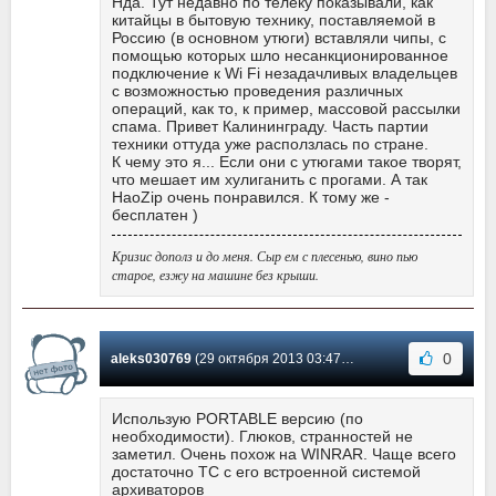
Нда. Тут недавно по телеку показывали, как
китайцы в бытовую технику, поставляемой в
Россию (в основном утюги) вставляли чипы, с
помощью которых шло несанкционированное
подключение к Wi Fi незадачливых владельцев
с возможностью проведения различных
операций, как то, к пример, массовой рассылки
спама. Привет Калининграду. Часть партии
техники оттуда уже расползлась по стране.
К чему это я... Если они с утюгами такое творят,
что мешает им хулиганить с прогами. А так
HaoZip очень понравился. К тому же -
бесплатен )
Кризис дополз и до меня. Сыр ем с плесенью, вино пью
старое, езжу на машине без крыши.
0
aleks030769
(29 октября 2013 03:47) Сообщение #180
Использую PORTABLE версию (по
необходимости). Глюков, странностей не
заметил. Очень похож на WINRAR. Чаще всего
достаточно TC с его встроенной системой
архиваторов