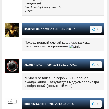
[language]
file=HaoZipLang_rus.dll
и всё.
0
ildarismail
(7 октября 2013 07:33) Сообщение #176
Походу первый случай когда фальшивка
работает лучше оригинала
0
alexus
(30 сентября 2013 18:20) Сообщение #175
лично я остался на версии 3.1 - полная
русификация + отсутствует модуль просмотра
изображений (ненужный мне)..
0
greekkz
(30 сентября 2013 08:03) Сообщение #174