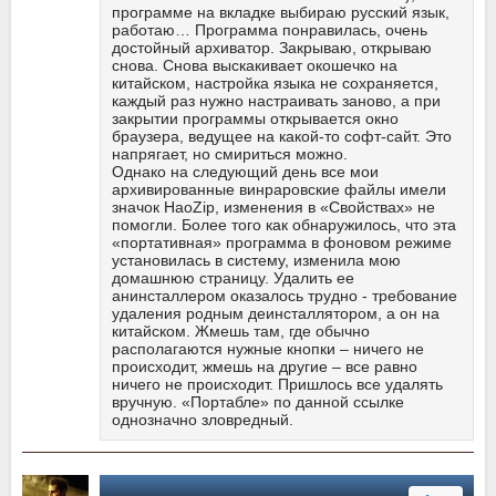
программе на вкладке выбираю русский язык,
работаю… Программа понравилась, очень
достойный архиватор. Закрываю, открываю
снова. Снова выскакивает окошечко на
китайском, настройка языка не сохраняется,
каждый раз нужно настраивать заново, а при
закрытии программы открывается окно
браузера, ведущее на какой-то софт-сайт. Это
напрягает, но смириться можно.
Однако на следующий день все мои
архивированные винраровские файлы имели
значок HaoZip, изменения в «Свойствах» не
помогли. Более того как обнаружилось, что эта
«портативная» программа в фоновом режиме
установилась в систему, изменила мою
домашнюю страницу. Удалить ее
анинсталлером оказалось трудно - требование
удаления родным деинсталлятором, а он на
китайском. Жмешь там, где обычно
располагаются нужные кнопки – ничего не
происходит, жмешь на другие – все равно
ничего не происходит. Пришлось все удалять
вручную. «Портабле» по данной ссылке
однозначно зловредный.