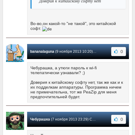
Доверия к китайскому софту нет
Во-во,он какой-то "не такой", это китайской
софт.
0
bananalaguna
(9 ноября 2013 10:20) Сообщение #182
Чебурашка, а утюги пароль к wi-fi
телепатически узнавали? ;)
Доверия к китайскому софту нет, так же как и к
их подделкам аппаратуры. Программа ничем
не примечательна, тот же PeaZip для меня
предпочтительней будет.
0
Чебурашка
(7 ноября 2013 23:29) Сообщение #181