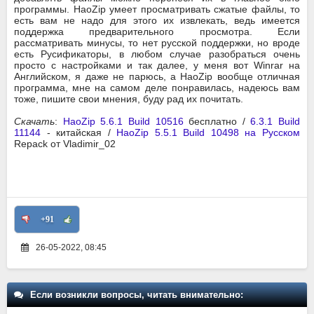
программы. HaoZip умеет просматривать сжатые файлы, то
есть вам не надо для этого их извлекать, ведь имеется
поддержка предварительного просмотра. Если
рассматривать минусы, то нет русской поддержки, но вроде
есть Русификаторы, в любом случае разобраться очень
просто с настройками и так далее, у меня вот Winrar на
Английском, я даже не парюсь, а HaoZip вообще отличная
программа, мне на самом деле понравилась, надеюсь вам
тоже, пишите свои мнения, буду рад их почитать.
Скачать
:
HaoZip 5.6.1 Build 10516
бесплатно /
6.3.1 Build
11144
- китайская /
HaoZip 5.5.1 Build 10498 на Русском
Repack от Vladimir_02
+91
26-05-2022, 08:45
Если возникли вопросы, читать внимательно: