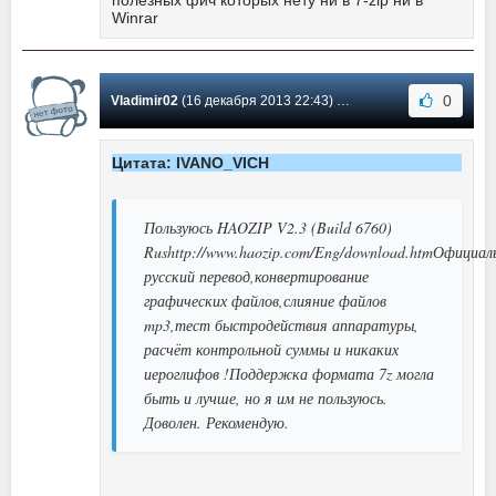
полезных фич которых нету ни в 7-zip ни в
Winrar
0
Vladimir02
(16 декабря 2013 22:43) Сообщение #187
Цитата: IVANO_VICH
Пользуюсь HAOZIP V2.3 (Build 6760)
Rushttp://www.haozip.com/Eng/download.htmОфициал
русский перевод,конвертирование
графических файлов,слияние файлов
mp3,тест быстродействия аппаратуры,
расчёт контрольной суммы и никаких
иероглифов !Поддержка формата 7z могла
быть и лучше, но я им не пользуюсь.
Доволен. Рекомендую.