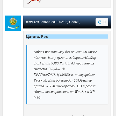
0
tervil
(29 ноября 2013 02:03) Сообщение #185
Цитата: Fox
собрал портативку без описанных ниже
к0сяков..)кому нужна, забираем:HaoZip
4.0.1 Build 9380 PortableОперационная
система: Windows®
XP/Vista/7/8/8.1(x86)Язык интерфейса:
Русский, EngГод выхода: 2013Размер
архива: ~ 9 MBЛекарство: НЭ треба)*
сборка тестировалась на Win 8.1 и XP
(x86)