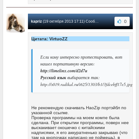
0
kapriz
(19 октября 2013 17:11) Сообщение #179
Цитата: VirtuoZZ
Если кому интересно протестировать, вот
нашел портативную версию:
http://limelinx.com/d2d7u
Русский язык
выбирается так:
http://s019.radikal.ru/i625/1303/b1/3fdcebff17e5.jpg
Не рекомендую скачивать HaoZip портэйбл по
указанной ссылке.
Проверка программы на моем компе была
сделана. При открытии программы, поверх нее
выскакивает окошечко с китайскими
надписями, я его аккуратненько закрываю (что
там на кнопочках написано не поймешь), в