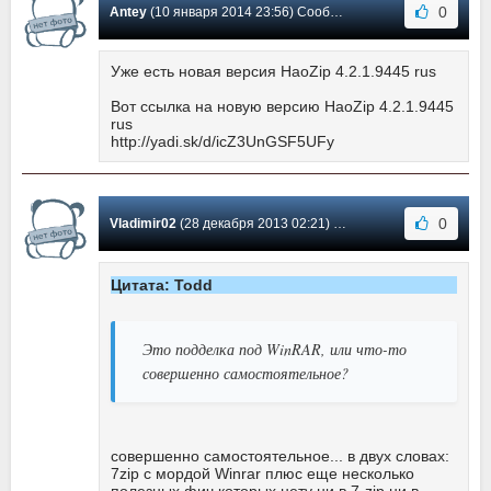
0
Antey
(10 января 2014 23:56) Сообщение #189
Уже есть новая версия HaoZip 4.2.1.9445 rus
Вот ссылка на новую версию HaoZip 4.2.1.9445
rus
http://yadi.sk/d/icZ3UnGSF5UFy
0
Vladimir02
(28 декабря 2013 02:21) Сообщение #188
Цитата: Todd
Это подделка под WinRAR, или что-то
совершенно самостоятельное?
совершенно самостоятельное... в двух словах:
7zip с мордой Winrar плюс еще несколько