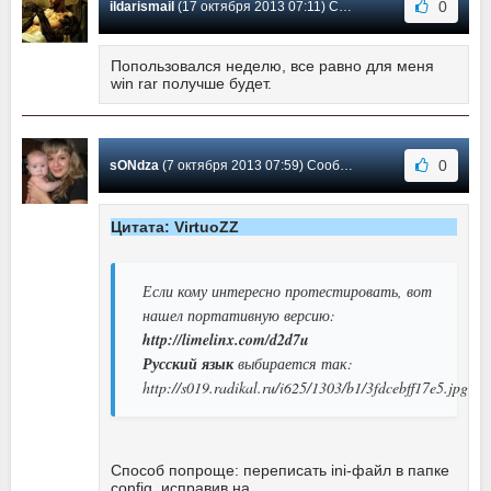
0
ildarismail
(17 октября 2013 07:11) Сообщение #178
Попользовался неделю, все равно для меня
win rar получше будет.
0
sONdza
(7 октября 2013 07:59) Сообщение #177
Цитата: VirtuoZZ
Если кому интересно протестировать, вот
нашел портативную версию:
http://limelinx.com/d2d7u
Русский язык
выбирается так:
http://s019.radikal.ru/i625/1303/b1/3fdcebff17e5.jpg
Способ попроще: переписать ini-файл в папке
config, исправив на