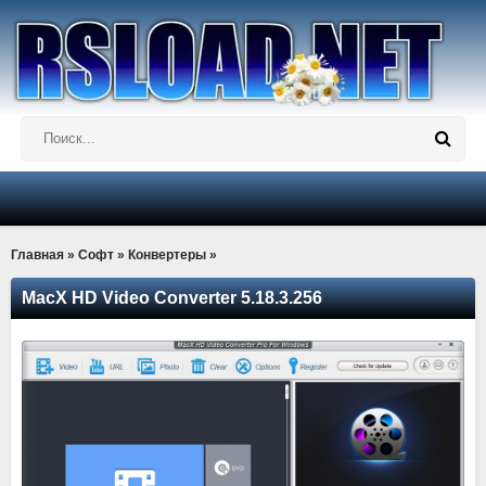
Главная
»
Софт
»
Конвертеры
»
MacX HD Video Converter 5.18.3.256