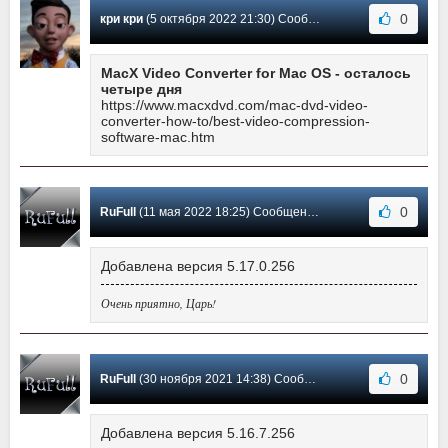
0
кри кри
(5 октября 2022 21:30) Сообщение #16
MacX Video Converter for Mac OS - осталось
четыре дня
https://www.macxdvd.com/mac-dvd-video-
converter-how-to/best-video-compression-
software-mac.htm
0
RuFull
(11 мая 2022 18:25) Сообщение #15
Добавлена версия 5.17.0.256
Очень приятно, Царь!
0
RuFull
(30 ноября 2021 14:38) Сообщение #14
Добавлена версия 5.16.7.256