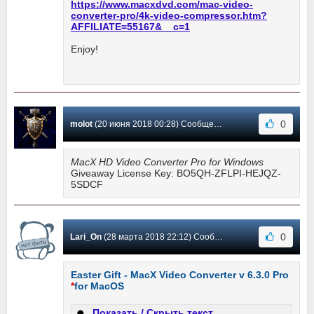
https://www.macxdvd.com/mac-video-
converter-pro/4k-video-compressor.htm?
AFFILIATE=55167&__c=1
Enjoy!
0
molot
(20 июня 2018 00:28) Сообщение #2
MacX HD Video Converter Pro for Windows
Giveaway License Key: BO5QH-ZFLPI-HEJQZ-
5SDCF
0
Lari_On
(28 марта 2018 22:12) Сообщение #1
Easter Gift - MacX Video Converter v 6.3.0 Pro
*
for MacOS
Показать / Скрыть текст