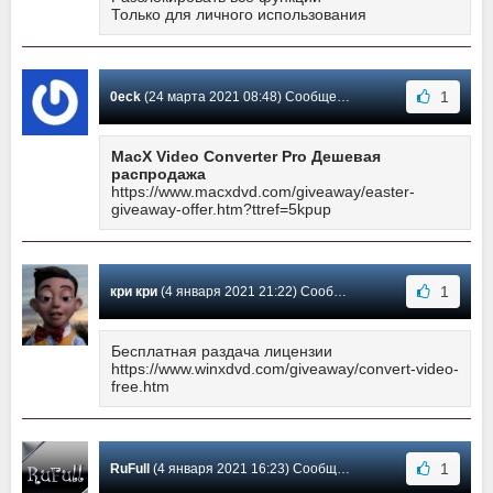
Только для личного использования
1
0eck
(24 марта 2021 08:48) Сообщение #9
MacX Video Converter Pro Дешевая
распродажа
https://www.macxdvd.com/giveaway/easter-
giveaway-offer.htm?ttref=5kpup
1
кри кри
(4 января 2021 21:22) Сообщение #8
Бесплатная раздача лицензии
https://www.winxdvd.com/giveaway/convert-video-
free.htm
1
RuFull
(4 января 2021 16:23) Сообщение #7