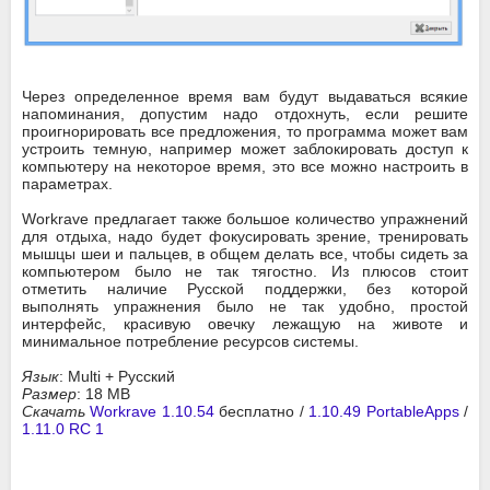
Через определенное время вам будут выдаваться всякие
напоминания, допустим надо отдохнуть, если решите
проигнорировать все предложения, то программа может вам
устроить темную, например может заблокировать доступ к
компьютеру на некоторое время, это все можно настроить в
параметрах.
Workrave предлагает также большое количество упражнений
для отдыха, надо будет фокусировать зрение, тренировать
мышцы шеи и пальцев, в общем делать все, чтобы сидеть за
компьютером было не так тягостно. Из плюсов стоит
отметить наличие Русской поддержки, без которой
выполнять упражнения было не так удобно, простой
интерфейс, красивую овечку лежащую на животе и
минимальное потребление ресурсов системы.
Язык
: Multi + Русский
Размер
: 18 MB
Скачать
Workrave 1.10.54
бесплатно /
1.10.49 PortableApps
/
1.11.0 RC 1