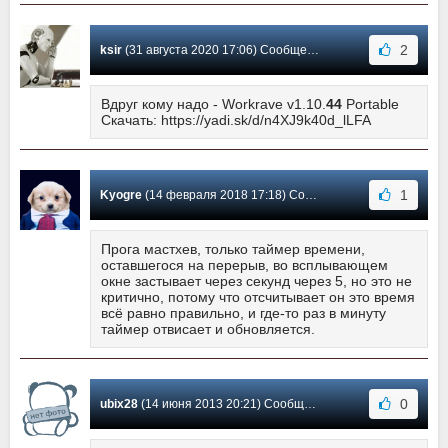
2
ksir
(31 августа 2020 17:06) Сообщение #11
Вдруг кому надо - Workrave v1.10.
44
Portable
Скачать: https://yadi.sk/d/n4XJ9k40d_lLFA
1
Kyogre
(14 февраля 2018 17:18) Сообщение #10
Прога мастхев, только таймер времени,
оставшегося на перерыв, во всплывающем
окне застывает через секунд через 5, но это не
критично, потому что отсчитывает он это время
всё равно правильно, и где-то раз в минуту
таймер отвисает и обновляется.
0
ubix28
(14 июня 2013 20:21) Сообщение #9