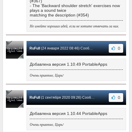
(#367)
- The 'Backward shoulder stretch' exercises now
plays a sound twice
matching the description (#354)
Не имейте хороших идей, если не хотите отвечать за них.
0
RuFull
(24 января 2022 08:46) Сообщение #13
Добавлена версия 1.10.49 PortableApps
Очень приятно, Царь!
0
RuFull
(1 сентября 2020 09:26) Сообщение #12
Добавлена версия 1.10.44 PortableApps
Очень приятно, Царь!