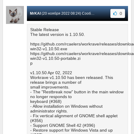
0
MrKAI
(20 ноября 2022 08:24) Сообщение #14
Stable Release
The latest version is 1.10.50.
https://github.com/rcaelers/workrave/releases/downlo
win32-v1.10.50.exe
https://github.com/rcaelers/workrave/releases/downlo
win32-v1.10.50-portable.zi
p
v1.10.50 Apr 02, 2022
Workrave v1.10.50 has been released. This
release brings a number of
small improvements.
- The "Restbreak now" button in the main window
no longer responds to
keyboard (#368)
- Allow installation on Windows without
administrator rights.
- Fix vertical alignment of GNOME shell applet
(#356)
- Support GNOME Shell 42 (#396)
- Restore support for Windows Vista and up