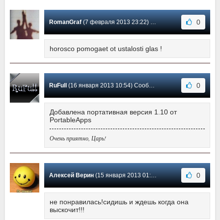
0
RomanGraf
(7 февраля 2013 23:22) Сообщение #6
horosco pomogaet ot ustalosti glas !
0
RuFull
(16 января 2013 10:54) Сообщение #5
Добавлена портативная версия 1.10 от
PortableApps
Очень приятно, Царь!
0
Алексей Верин
(15 января 2013 01:32) Сообщение #4
не понравилась!сидишь и ждешь когда она
выскочит!!!