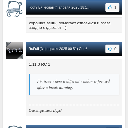
1
Гость Вячеслав (4 апреля 2025 18:17) Сообщение #19
хорошая вещь, помогает отвлечься и глаза
заодно отдыхают :-)
0
RuFull
(3 февраля 2025 00:51) Сообщение #18
1.11.0 RC 1
Fix issue where a different window is focused
after a break warning.
Очень приятно, Царь!