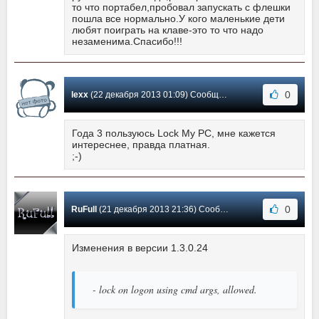
то что портабел,пробовал запускать с флешки
пошла все нормально.У кого маленькие дети
любят поиграть на клаве-это то что надо
незаменима.Спасибо!!!
0
lexx
(22 декабря 2013 01:09) Сообщение #3
Года 3 пользуюсь Lock My PC, мне кажется
интереснее, правда платная.
;-)
0
RuFull
(21 декабря 2013 21:36) Сообщение #2
Изменения в версии 1.3.0.24
- lock on logon using cmd args, allowed.