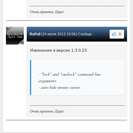
Очень приятно, Царь!
0
RuFull
(24 июля 2013 10:06) Сообщение #1
Изменения в версии 1.3.0.23
· "lock" and "onelock" command line
arguments.
· auto hide mouse cursor.
Очень приятно, Царь!