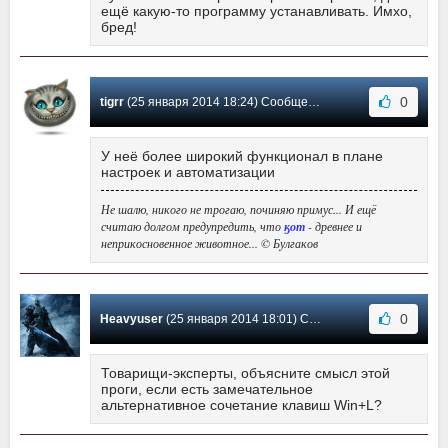
ещё какую-то программу устанавливать. Имхо,
бред!
0
tigrr
(25 января 2014 18:24) Сообщение #11
У неё более широкий функционал в плане
настроек и автоматизации
Не шалю, никого не трогаю, починяю примус... И ещё
считаю долгом предупредить, что
ӄот
- древнее и
неприкосновенное животное... © Булгаков
0
Heavyuser
(25 января 2014 18:01) Сообщение #10
Товарищи-эксперты, объясните смысл этой
проги, если есть замечательное
альтернативное сочетание клавиш Win+L?