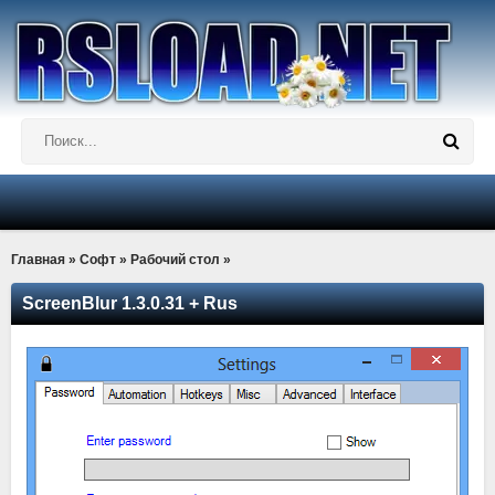
Главная
»
Софт
»
Рабочий стол
»
ScreenBlur 1.3.0.31 + Rus