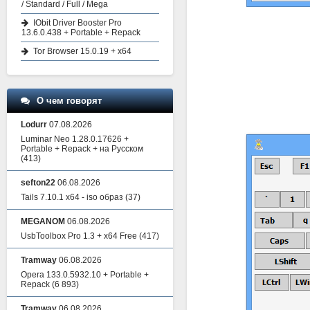
/ Standard / Full / Mega
IObit Driver Booster Pro
13.6.0.438 + Portable + Repack
Tor Browser 15.0.19 + x64
О чем говорят
Lodurr
07.08.2026
Luminar Neo 1.28.0.17626 +
Portable + Repack + на Русском
(413)
sefton22
06.08.2026
Tails 7.10.1 x64 - iso образ
(37)
MEGANOM
06.08.2026
UsbToolbox Pro 1.3 + x64 Free
(417)
Tramway
06.08.2026
Opera 133.0.5932.10 + Portable +
Repack
(6 893)
Tramway
06.08.2026