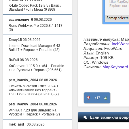
K-Lite Codec Pack 19.8.5 / Basic /
Standard / Full / Mega
(6 893)
васильевич_6
06.08.2026
Rons WebLynx Pro 2026.8.4.1417
(6)
Название выпуска
: Map
Zmey15
06.08.2026
Разработчик
:
InchWest
Internet Download Manager 6.43
Лицензия
: FreeWare
Build 7 + Repack + Portable
(48)
Язык
: English
Размер
: 109 KB
RuFull
06.08.2026
ОС
: Windows
XnConvert 1.115.0 + x64 + Portable
Скачать
:
MapKeyboard 
+ на Русском + Repack
(295 661)
petr_ivan0v_2004
06.08.2026
Скачать Microsoft Office 2024 +
ключ активации без торрент -
16.0.17932.20884 (2026.07)
(7)
+17
petr_ivan0v_2004
06.08.2026
WinRAR 7.23 для Виндовс на
Русском + Repack + Portable
(7)
Если возникли вопр
mek_asd_
06.08.2026