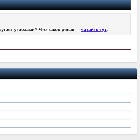
пугает угрозами? Что такое репак —
читайте тут
.