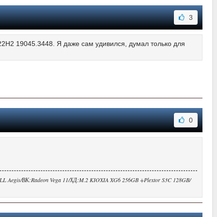
3
22H2 19045.3448. Я даже сам удивился, думал только для
0
Aegis/ВК:Radeon Vega 11/ХД:M.2 KIOXIA XG6 256GB +Plextor S3C 128GB/