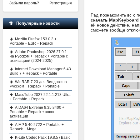
Забыли пароль?
Регистрация
Рад познакомить вс с п
скачать MapKeyboar
Популярные новости
ей новое действие, нап
сможете вообще отключ
Mozilla Firefox 153.0.3 +
Portable + ESR + Repack
Adobe Photoshop 2026 27.9.1
на Русском + Repack + Portable с
активацией (2024-2025)
Internet Download Manager 6.43
Build 7 + Repack + Portable
WinRAR 7.23 для Виндовс на
Русском + Repack + Portable
MassTube 2027 22.1.1.218 Ultra
+ Portable + Repack
AIDA64 Extreme 8.35.8400 +
Portable + Repack + ключ
активации
AIMP 5.40.2722 + Portable +
Repack + Mega
K-Lite Codec Pack 19.8.5 / Basic