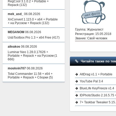
RegCool 3.1.0.2 + Portable +
Repack
(132)
mek_asd_
06.08.2026
XnConvert 1.115.0 + x64 + Portable
+ на Русском + Repack
(132)
Группа: Журналист
MEGANOM
06.08.2026
Регистрация: 15.05.2018
UsbToolbox Pro 1.3 + x64 Free
(417)
Звание: Свой человек
alivakos
06.08.2026
Luminar Neo 1.28.0.17626 +
Portable + Repack + на Русском
(1
666)
Читайте также по тем
moskvin707
06.08.2026
Total Commander 11.58 + x64 +
AltDrag v1.1 + Portable
Portable + Repack + Сборки
(5)
YouTube Pal 3.4
BlueLife KeyFreeze v1.4
IDPhotoStudio 2.16.5.75 
7+ Taskbar Tweaker 5.15