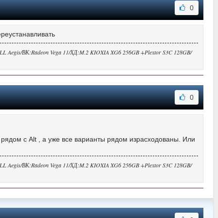
0
ереустанавливать
Aegis/ВК:Radeon Vega 11/ХД:M.2 KIOXIA XG6 256GB +Plextor S3C 128GB/
0
рядом с Alt , а уже все варианты рядом израсходованы. Или
Aegis/ВК:Radeon Vega 11/ХД:M.2 KIOXIA XG6 256GB +Plextor S3C 128GB/