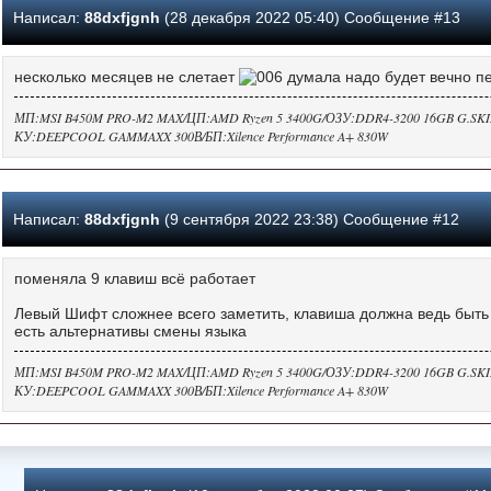
Написал:
88dxfjgnh
(28 декабря 2022 05:40) Сообщение #13
несколько месяцев не слетает
думала надо будет вечно п
МП:MSI B450M PRO-M2 MAX/ЦП:AMD Ryzen 5 3400G/ОЗУ:DDR4-3200 16GB G.SKILL 
КУ:DEEPCOOL GAMMAXX 300В/БП:Xilence Performance A+ 830W
Написал:
88dxfjgnh
(9 сентября 2022 23:38) Сообщение #12
поменяла 9 клавиш всё работает
Левый Шифт сложнее всего заметить, клавиша должна ведь быть 
есть альтернативы смены языка
МП:MSI B450M PRO-M2 MAX/ЦП:AMD Ryzen 5 3400G/ОЗУ:DDR4-3200 16GB G.SKILL 
КУ:DEEPCOOL GAMMAXX 300В/БП:Xilence Performance A+ 830W