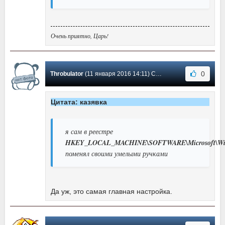
Очень приятно, Царь!
0
Throbulator
(11 января 2016 14:11) Сообщение #9
Цитата: казявка
я сам в реестре
HKEY_LOCAL_MACHINE\SOFTWARE\Microsoft\Windo
поменял своими умелыми ручками
Да уж, это самая главная настройка.