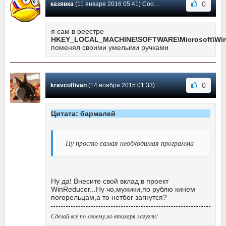
0
казявка
(11 января 2016 05:41) Сообщение #8
я сам в реестре
HKEY_LOCAL_MACHINE\SOFTWARE\Microsoft\Wind
поменял своими умелыми ручками
0
kravcoffivan
(14 ноября 2015 01:33) Сообщение #7
Цитата: бармалей
Ну просто самая необходимая программа
Ну да! Внесите свой вклад в проект
WinReducer...Ну чо,мужики,по рублю кинем
погорельцам,а то нетбог загнутся?
Сделай всё по-своему,но втихаря загугли!