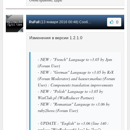
0
RuFull
(13 января 2016 00:48) Сообщение #10
Изменения в версии 1.2.1.0
- NEW : "French" Language to v3.05 by Jpm
(Forum User)
- NEW : "German" Language to v3.05 by KrX
(Forum Moderator) and hauser.markus (Forum
User) : Components translation improvements
- NEW : "Polish" Language to v3.05 by
WinClub.pl (WinReducer Partner)
- NEW : "Romanian" Language to v3.06 by
ruby2hora (Forum User)
- UPDATE : "English" to v3.06 (line 140 :
replace "WinReducer81.log" by "log")