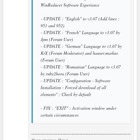
WinReducer Software Experience
- UPDATE : "English" to v3.07 (Add lines :
951 and 952)
- UPDATE : "French" Language to v3.07 by
Jpm (Forum User)
- UPDATE : "German" Language to v3.07 by
KrX (Forum Moderator) and hauser.markus
(Forum User)
- UPDATE : "Romanian" Language to v3.07
by ruby2hora (Forum User)
- UPDATE : "Configuration - Software
Installation - Forced download of all
elements" : Check by default
- FIX : "EXIT" : Activation window under
certain circumstances
Очень приятно, Царь!