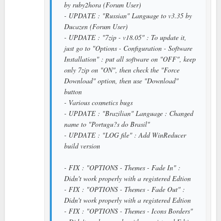
by ruby2hora (Forum User)
- UPDATE : "Russian" Language to v3.35 by
Ducazen (Forum User)
- UPDATE : "7zip - v18.05" : To update it,
just go to "Options - Configuration - Software
Installation" : put all software on "OFF", keep
only 7zip on "ON", then check the "Force
Download" option, then use "Download"
button
- Various cosmetics bugs
- UPDATE : "Brazilian" Language : Changed
name to "Portugu?s do Brasil"
- UPDATE : "LOG file" : Add WinReducer
build version
- FIX : "OPTIONS - Themes - Fade In" :
Didn't work properly with a registered Edtion
- FIX : "OPTIONS - Themes - Fade Out" :
Didn't work properly with a registered Edtion
- FIX : "OPTIONS - Themes - Icons Borders"