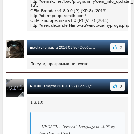
http://oemsky.net/load/programmy/oem_info_updater_
1-0-1
OEM Brander v1.8.0.0 (P) (XP-8) (2013)
http://stormpoopersmith.com/
OEM-информация v1.0 (P) (VI-7) (2011)
http://user.alexanderklimov.ru/windows/myprogs.php
2
maclay
(9 марта 2016 01:56) Сообщение #13
По сути, программа не нужна
0
RuFull
(9 марта 2016 01:27) Сообщение #12
1.3.1.0
- UPDATE : "French" Language to v3.08 by
Jpm (Forum User)