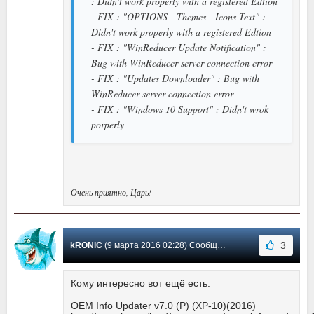
: Didn't work properly with a registered Edtion
- FIX : "OPTIONS - Themes - Icons Text" :
Didn't work properly with a registered Edtion
- FIX : "WinReducer Update Notification" :
Bug with WinReducer server connection error
- FIX : "Updates Downloader" : Bug with
WinReducer server connection error
- FIX : "Windows 10 Support" : Didn't wrok
porperly
Очень приятно, Царь!
3
kRONiC
(9 марта 2016 02:28) Сообщение #14
Кому интересно вот ещё есть:
OEM Info Updater v7.0 (P) (XP-10)(2016)