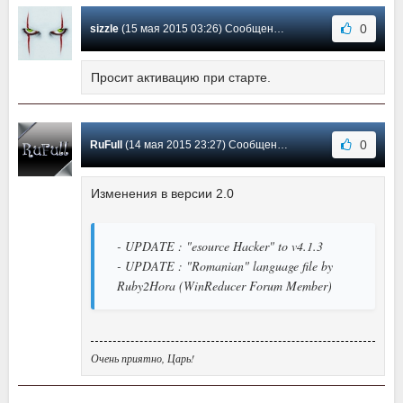
0
sizzle
(15 мая 2015 03:26) Сообщение #2
Просит активацию при старте.
0
RuFull
(14 мая 2015 23:27) Сообщение #1
Изменения в версии 2.0
- UPDATE : "esource Hacker" to v4.1.3
- UPDATE : "Romanian" language file by
Ruby2Hora (WinReducer Forum Member)
Очень приятно, Царь!