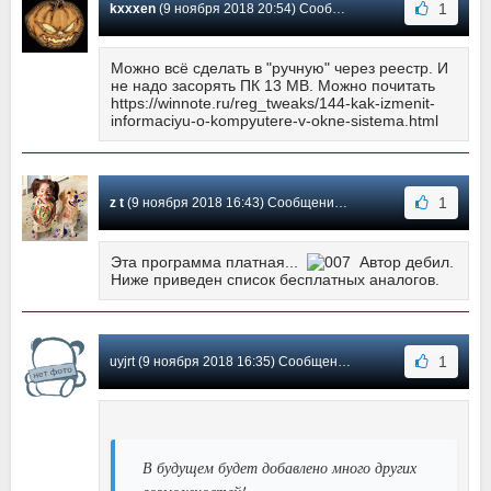
1
kxxxen
(9 ноября 2018 20:54) Сообщение #18
Можно всё сделать в "ручную" через реестр. И
не надо засорять ПК 13 MB. Можно почитать
https://winnote.ru/reg_tweaks/144-kak-izmenit-
informaciyu-o-kompyutere-v-okne-sistema.html
1
z t
(9 ноября 2018 16:43) Сообщение #17
Эта программа платная...
Автор дебил.
Ниже приведен список бесплатных аналогов.
1
uyjrt (9 ноября 2018 16:35) Сообщение #16
В будущем будет добавлено много других