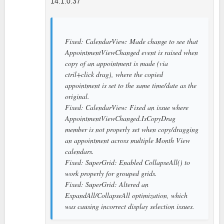
14.1.0.37
Fixed: CalendarView: Made change to see that
AppointmentViewChanged event is raised when
copy of an appointment is made (via
ctril+click drag), where the copied
appointment is set to the same time/date as the
original.
Fixed: CalendarView: Fixed an issue where
AppointmentViewChanged.IsCopyDrag
member is not properly set when copy/dragging
an appointment across multiple Month View
calendars.
Fixed: SuperGrid: Enabled CollapseAll() to
work properly for grouped grids.
Fixed: SuperGrid: Altered an
ExpandAll/CollapseAll optimization, which
was causing incorrect display selection issues.