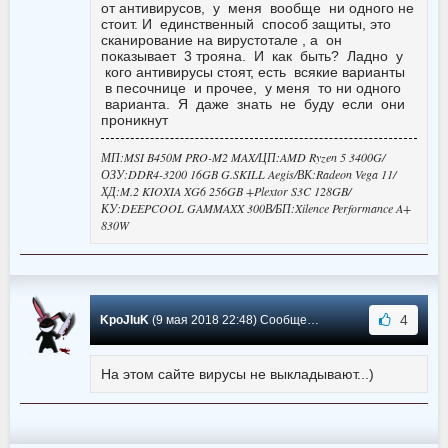
от антивирусов, у меня вообще ни одного не
стоит. И единственный способ защиты, это
сканирование на вирустотале , а он
показывает 3 трояна. И как быть? Ладно у
кого антивирусы стоят, есть всякие варианты
в песочнице и прочее, у меня то ни одного
варианта. Я даже знать не буду если они
проникнут
МП:MSI B450M PRO-M2 MAX/ЦП:AMD Ryzen 5 3400G/
ОЗУ:DDR4-3200 16GB G.SKILL Aegis/ВК:Radeon Vega 11/
ХД:M.2 KIOXIA XG6 256GB +Plextor S3C 128GB/
КУ:DEEPCOOL GAMMAXX 300В/БП:Xilence Performance A+
830W
4
KpoJIuK
(9 мая 2018 22:48) Сообщение #2
На этом сайте вирусы не выкладывают...)