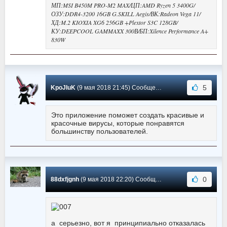
МП:MSI B450M PRO-M2 MAX/ЦП:AMD Ryzen 5 3400G/
ОЗУ:DDR4-3200 16GB G.SKILL Aegis/ВК:Radeon Vega 11/
ХД:M.2 KIOXIA XG6 256GB +Plextor S3C 128GB/
КУ:DEEPCOOL GAMMAXX 300В/БП:Xilence Performance A+
830W
5
KpoJIuK
(9 мая 2018 21:45) Сообщение #4
Это приложение поможет создать красивые и
красочные вирусы, которые понравятся
большинству пользователей.
0
88dxfjgnh
(9 мая 2018 22:20) Сообщение #3
а серьезно, вот я принципиально отказалась