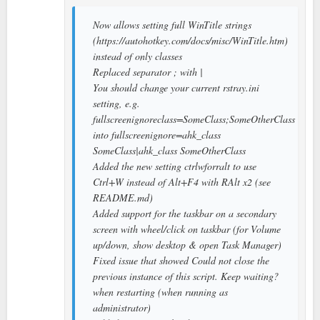
Now allows setting full WinTitle strings
(https://autohotkey.com/docs/misc/WinTitle.htm)
instead of only classes
Replaced separator ; with |
You should change your current rstray.ini
setting, e.g.
fullscreenignoreclass=SomeClass;SomeOtherClass
into fullscreenignore=ahk_class
SomeClass|ahk_class SomeOtherClass
Added the new setting ctrlwforralt to use
Ctrl+W instead of Alt+F4 with RAlt x2 (see
README.md)
Added support for the taskbar on a secondary
screen with wheel/click on taskbar (for Volume
up/down, show desktop & open Task Manager)
Fixed issue that showed Could not close the
previous instance of this script. Keep waiting?
when restarting (when running as
administrator)