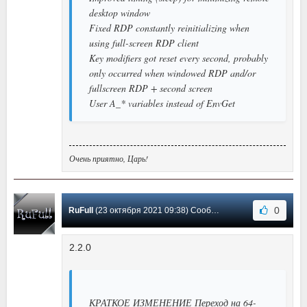
desktop window
Fixed RDP constantly reinitializing when
using full-screen RDP client
Key modifiers got reset every second, probably
only occurred when windowed RDP and/or
fullscreen RDP + second screen
User A_* variables instead of EnvGet
Очень приятно, Царь!
0
RuFull
(23 октября 2021 09:38) Сообщение #2
2.2.0
КРАТКОЕ ИЗМЕНЕНИЕ Переход на 64-