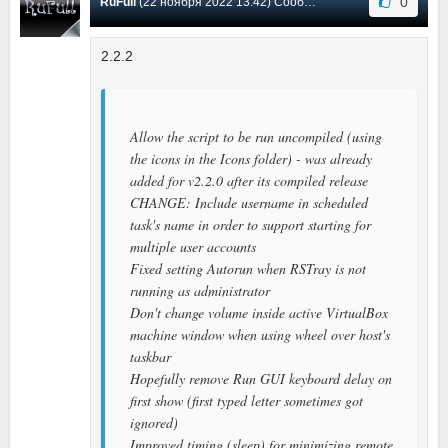
0
RuFull
(22 ноября 2022 13:42) Сообщение #3
2.2.2
Allow the script to be run uncompiled (using
the icons in the Icons folder) - was already
added for v2.2.0 after its compiled release
CHANGE: Include username in scheduled
task's name in order to support starting for
multiple user accounts
Fixed setting Autorun when RSTray is not
running as administrator
Don't change volume inside active VirtualBox
machine window when using wheel over host's
taskbar
Hopefully remove Run GUI keyboard delay on
first show (first typed letter sometimes got
ignored)
Improved timing (sleep) for minimizing remote