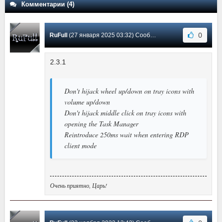
Комментарии (4)
0
RuFull
(27 января 2025 03:32) Сообщение #4
2.3.1
Don't hijack wheel up/down on tray icons with
volume up/down
Don't hijack middle click on tray icons with
opening the Task Manager
Reintroduce 250ms wait when entering RDP
client mode
Очень приятно, Царь!