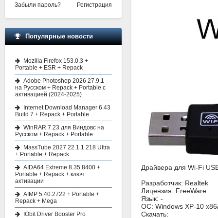
Забыли пароль?
Регистрация
Популярные новости
Mozilla Firefox 153.0.3 +
Portable + ESR + Repack
Adobe Photoshop 2026 27.9.1
на Русском + Repack + Portable с
активацией (2024-2025)
Internet Download Manager 6.43
Build 7 + Repack + Portable
WinRAR 7.23 для Виндовс на
Русском + Repack + Portable
MassTube 2027 22.1.1.218 Ultra
+ Portable + Repack
Драйвера для Wi-Fi USB
AIDA64 Extreme 8.35.8400 +
Portable + Repack + ключ
активации
Разработчик: Realtek
Лицензия: FreeWare
AIMP 5.40.2722 + Portable +
Язык: -
Repack + Mega
ОС: Windows XP-10 x86
Скачать:
IObit Driver Booster Pro