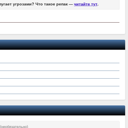
пугает угрозами? Что такое репак —
читайте тут
.