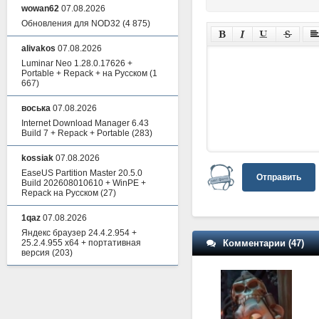
wowan62
07.08.2026
Обновления для NOD32
(4 875)
alivakos
07.08.2026
Luminar Neo 1.28.0.17626 +
Portable + Repack + на Русском
(1
667)
воська
07.08.2026
Internet Download Manager 6.43
Build 7 + Repack + Portable
(283)
kossiak
07.08.2026
EaseUS Partition Master 20.5.0
Отправить
Build 202608010610 + WinPE +
Repack на Русском
(27)
1qaz
07.08.2026
Яндекс браузер 24.4.2.954 +
Комментарии (47)
25.2.4.955 x64 + портативная
версия
(203)