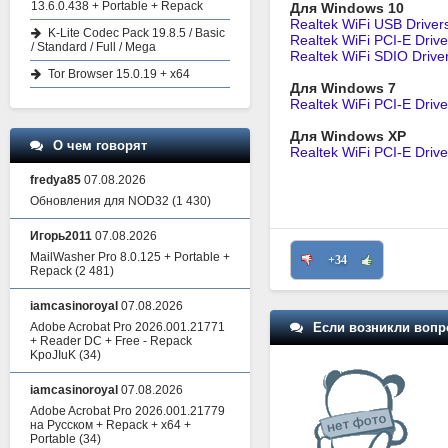
13.6.0.438 + Portable + Repack
Для Windows 10
Realtek WiFi USB Drive
K-Lite Codec Pack 19.8.5 / Basic
Realtek WiFi PCI-E Driv
/ Standard / Full / Mega
Realtek WiFi SDIO Drive
Tor Browser 15.0.19 + x64
Для Windows 7
Realtek WiFi PCI-E Driv
Для Windows XP
О чем говорят
Realtek WiFi PCI-E Driv
fredya85
07.08.2026
Обновления для NOD32
(1 430)
Игорь2011
07.08.2026
MailWasher Pro 8.0.125 + Portable +
+34
Repack
(2 481)
iamcasinoroyal
07.08.2026
Если возникли вопр
Adobe Acrobat Pro 2026.001.21771
+ Reader DC + Free - Repack
KpoJIuK
(34)
iamcasinoroyal
07.08.2026
Adobe Acrobat Pro 2026.001.21779
на Русском + Repack + x64 +
Portable
(34)