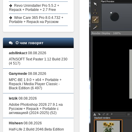
Revo Uninstaller Pro 5.5.2 +
Repack + Portable + 2.7 Free
Wise Care 365 Pro 8.0.4.732 +
Portable + Repack на Русском
О чем говорят
adsllinkact
08.08.2026
ATNSOFT Text Paster 1.12 Build 230
(4 517)
Ganymede
08.08.2026
MPC-BE 1.9.0 + x64 + Portable +
Repack / Media Player Classic -
Black Edition
(6 497)
letzik
08.08.2026
Adobe Photoshop 2026 27.9.1 на
Русском + Repack + Portable с
активацией (2024-2025)
(52)
Hisheen
08.08.2026
Half-Life 2.Build 2046.Beta Edition