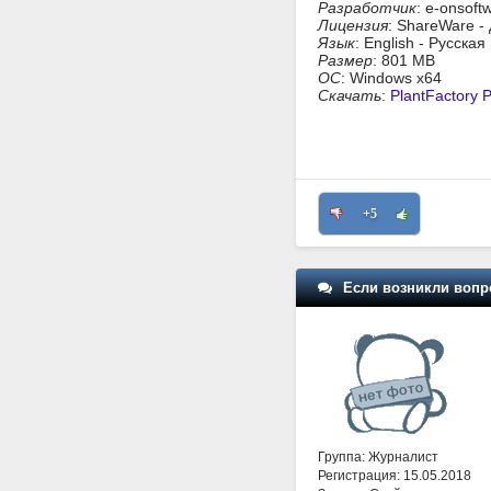
Разработчик
: e-onsoft
Лицензия
: ShareWare -
Язык
: English - Русска
Размер
: 801 MB
ОС
: Windows x64
Скачать
:
PlantFactory 
+5
Если возникли вопр
Группа: Журналист
Регистрация: 15.05.2018