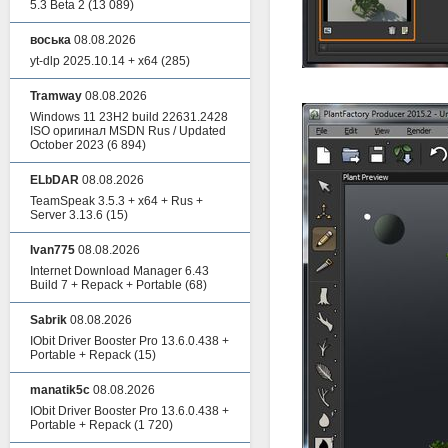
5.3 Beta 2
(13 089)
воська
08.08.2026
yt-dlp 2025.10.14 + x64
(285)
Tramway
08.08.2026
Windows 11 23H2 build 22631.2428
ISO оригинал MSDN Rus / Updated
October 2023
(6 894)
ELbDAR
08.08.2026
TeamSpeak 3.5.3 + x64 + Rus +
Server 3.13.6
(15)
Ivan775
08.08.2026
Internet Download Manager 6.43
Build 7 + Repack + Portable
(68)
Sabrik
08.08.2026
IObit Driver Booster Pro 13.6.0.438 +
Portable + Repack
(15)
manatik5c
08.08.2026
IObit Driver Booster Pro 13.6.0.438 +
Portable + Repack
(1 720)