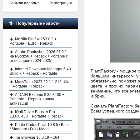
Забыли пароль?
Регистрация
Популярные новости
Mozilla Firefox 153.0.3 +
Portable + ESR + Repack
Adobe Photoshop 2026 27.9.1
на Русском + Repack + Portable с
активацией (2024-2025)
Internet Download Manager 6.43
PlantFactory - мощное 
Build 7 + Repack + Portable
большим интересом у 
обязательно поможет э
MassTube 2027 22.1.1.218 Ultra
цвета и прочих параме
+ Portable + Repack
внимание, что все эле
AIDA64 Extreme 8.35.8400 +
и бриз.
Portable + Repack + ключ
активации
Скачать PlantFactory б
Всем успешного создани
IObit Driver Booster Pro
13.6.0.438 + Portable + Repack
K-Lite Codec Pack 19.8.5 / Basic
/ Standard / Full / Mega
Tor Browser 15.0.19 + x64