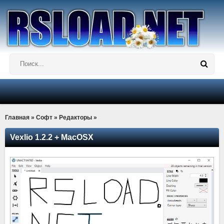
Главная
»
Софт
»
Редакторы
»
Vexlio 1.2.2 + MacOSX