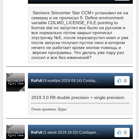
Siemens Simcenter Star CCM+ установил ее на
семерку и не прописал 5. Define environment
variable CDLMD_LICENSE_FILE pointing to
license.dat но запустил все было на русском и
все нормально потом закрыл прописал
этустрочку №5, после перезапустил комп и уже
после запуска получил пустое окно в котором
нечего не работает кроме кнопки помощь и
версии программы. Что делать уже пару раз
сносил и все без изменений?
0
RuFull
(9 ноября 2019 09:14) Сообщение #5
2019.3.0 R8 double precision + single precision
Очень приятно, Царь!
0
RuFull
(1 июля 2019 18:32) Сообщение #4