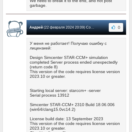
We need to break it to the end, and not post
garbage.
0
Андрей
(22 февраля 2024 20:09) Сообщение #18
У меня не работает! Получаю ошибку с
лицензией:
Design Simcenter STAR-CCM+ simulation
completed Server process ended unexpectedly
(return code 8)
This version of the code requires license version
2023.10 or greater.
Starting local server: starccm+ -server
Serial process 13912
Simcenter STAR-CCM+ 2310 Build 18.06.006
(win64/clang15.0vc14.2)
License build date: 13 September 2023
This version of the code requires license version
2023.10 or greater.