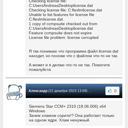
Checking license file:
C:UsersAndreasDesktoplicense.dat
Checking license file: C:flexlmlicense.dat
Unable to list features for license file
C:flexlmlicense.dat.
1 copy of ccmpsuite checked out from
C:UsersAndreasDesktoplicense.dat
Feature ccmpsuite does not expire
License file problem: license corrupted
Я так понимаю что программа файл license.dat
находит, но похоже что с файлом что-то не так.
А может и я делаю что-то не так. Помогите
пожалуйста
0
Александр
(22 декабря 2023 13:09) Сообщение #17
Siemens Star CCM+ 2310 (18.06.006) x64
Windows
Зачем хламом сорите!? Она работает только
на одном ядре. Хлам ненужный.