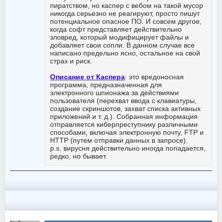
пиратством, но каспер с вебом на такой мусор
никогда серьезно не реагируют, просто пишут
потенциальное опасное ПО. И совсем другое,
когда софт представляет действительно
зловред, который модифицирует файлы и
добавляет свои сопли. В данном случае все
написано предельно ясно, остальное на свой
страх и риск.
Описание от Каспера
: это вредоносная
программа, предназначенная для
электронного шпионажа за действиями
пользователя (перехват ввода с клавиатуры,
создание скриншотов, захват списка активных
приложений и т. д.). Собранная информация
отправляется киберпреступнику различными
способами, включая электронную почту, FTP и
HTTP (путем отправки данных в запросе).
p.s. вирусня действительно иногда попадается,
редко, но бывает.