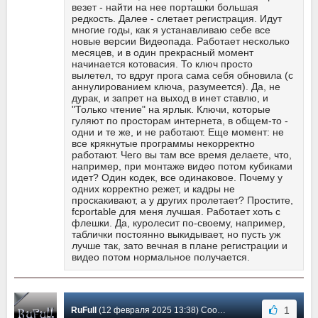
везет - найти на нее порташки большая
редкость. Далее - слетает регистрация. Идут
многие годы, как я устанавливаю себе все
новые версии Видеопада. Работает несколько
месяцев, и в один прекрасный момент
начинается котовасия. То ключ просто
вылетел, то вдруг прога сама себя обновила (с
аннулированием ключа, разумеется). Да, не
дурак, и запрет на выход в инет ставлю, и
"Только чтение" на ярлык. Ключи, которые
гуляют по просторам интернета, в общем-то -
одни и те же, и не работают. Еще момент: не
все крякнутые программы некорректно
работают. Чего вы там все время делаете, что,
например, при монтаже видео потом кубиками
идет? Один кодек, все одинаковое. Почему у
одних корректно режет, и кадры не
проскакивают, а у других пролетает? Простите,
fcportable для меня лучшая. Работает хоть с
флешки. Да, куролесит по-своему, например,
таблички постоянно выкидывает, но пусть уж
лучше так, зато вечная в плане регистрации и
видео потом нормальное получается.
1
RuFull
(12 февраля 2025 13:38) Сообщение #368