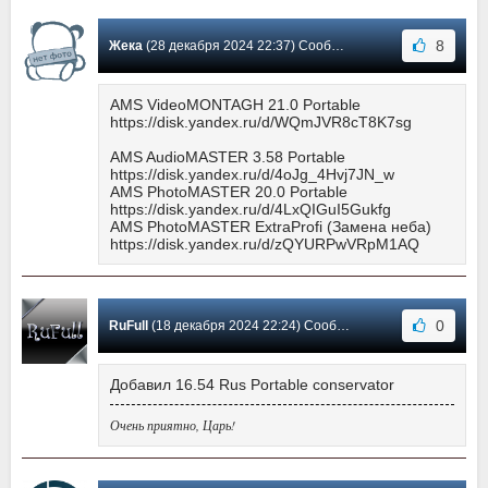
8
Жека
(28 декабря 2024 22:37) Сообщение #365
AMS VideoMONTAGH 21.0 Portable
https://disk.yandex.ru/d/WQmJVR8cT8K7sg
AMS AudioMASTER 3.58 Portable
https://disk.yandex.ru/d/4oJg_4Hvj7JN_w
AMS PhotoMASTER 20.0 Portable
https://disk.yandex.ru/d/4LxQIGuI5Gukfg
AMS PhotoMASTER ExtraProfi (Замена неба)
https://disk.yandex.ru/d/zQYURPwVRpM1AQ
0
RuFull
(18 декабря 2024 22:24) Сообщение #364
Добавил 16.54 Rus Portable conservator
Очень приятно, Царь!