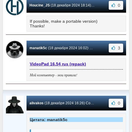
0
Houcine_JS
(18 декабря 2024 18:14) Сообщение #363
If possible, make a portable version)
Thanks!
3
manatik5c
(18 декабря 2024 16:02) Сообщение #362
VideoPad 16.54 rus (repack)
Мой компьютер - мои правила!
0
alivakos
(18 декабря 2024 16:26) Сообщение #361
Цитата: manatik5c