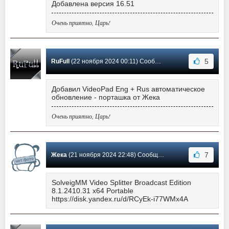
Добавлена версия 16.51
Очень приятно, Царь!
5
RuFull
(22 ноября 2024 00:11) Сообщение #355
Добавил VideoPad Eng + Rus автоматическое
обновление - порташка от Жека
Очень приятно, Царь!
7
Жека
(21 ноября 2024 22:48) Сообщение #354
SolveigMM Video Splitter Broadcast Edition
8.1.2410.31 x64 Portable
https://disk.yandex.ru/d/RCyEk-i77WMx4A