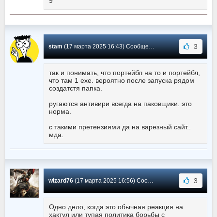
9
3
stam
(17 марта 2025 16:43) Сообщение #373
так и понимать, что портейбл на то и портейбл,
что там 1 ехе. вероятно после запуска рядом
создатстя папка.
ругаются антивири всегда на паковщики. это
норма.
с такими претензиями да на варезный сайт..
мда.
3
wizard76
(17 марта 2025 16:56) Сообщение #372
Одно дело, когда это обычная реакция на
хактул или тупая политика борьбы с