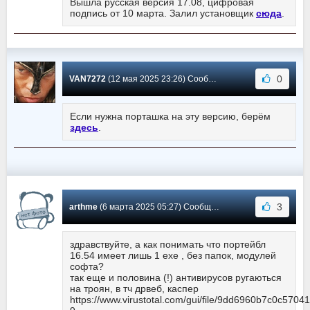
Вышла русская версия 17.08, цифровая
подпись от 10 марта. Залил установщик
сюда
.
0
VAN7272
(12 мая 2025 23:26) Сообщение #375
Если нужна порташка на эту версию, берём
здесь
.
3
arthme
(6 марта 2025 05:27) Сообщение #374
здравствуйте, а как понимать что портейбл
16.54 имеет лишь 1 ехе , без папок, модулей
софта?
так еще и половина (!) антивирусов ругаються
на троян, в тч дрвеб, каспер
https://www.virustotal.com/gui/file/9dd6960b7c0c