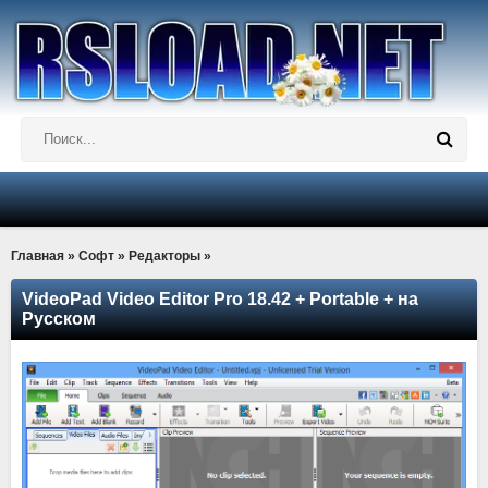
Главная
»
Софт
»
Редакторы
»
VideoPad Video Editor Pro 18.42 + Portable + на
Русском