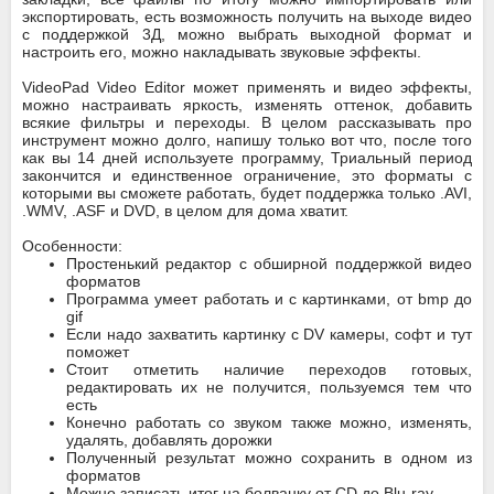
экспортировать, есть возможность получить на выходе видео
с поддержкой 3Д, можно выбрать выходной формат и
настроить его, можно накладывать звуковые эффекты.
VideoPad Video Editor может применять и видео эффекты,
можно настраивать яркость, изменять оттенок, добавить
всякие фильтры и переходы. В целом рассказывать про
инструмент можно долго, напишу только вот что, после того
как вы 14 дней используете программу, Триальный период
закончится и единственное ограничение, это форматы с
которыми вы сможете работать, будет поддержка только .AVI,
.WMV, .ASF и DVD, в целом для дома хватит.
Особенности:
Простенький редактор с обширной поддержкой видео
форматов
Программа умеет работать и с картинками, от bmp до
gif
Если надо захватить картинку с DV камеры, софт и тут
поможет
Стоит отметить наличие переходов готовых,
редактировать их не получится, пользуемся тем что
есть
Конечно работать со звуком также можно, изменять,
удалять, добавлять дорожки
Полученный результат можно сохранить в одном из
форматов
Можно записать итог на болванку от CD до Blu-ray