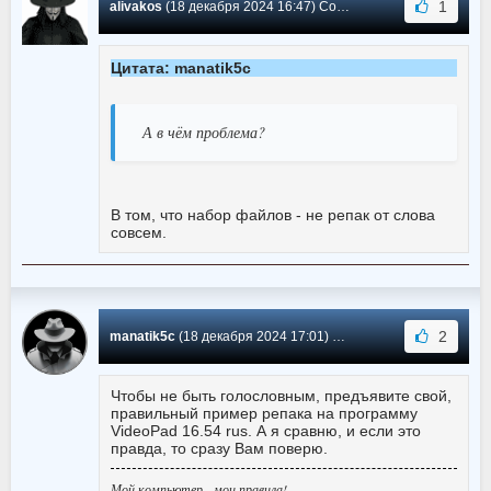
1
alivakos
(18 декабря 2024 16:47) Сообщение #359
Цитата: manatik5c
А в чём проблема?
В том, что набор файлов - не репак от слова
совсем.
2
manatik5c
(18 декабря 2024 17:01) Сообщение #358
Чтобы не быть голословным, предъявите свой,
правильный пример репака на программу
VideoPad 16.54 rus. А я сравню, и если это
правда, то сразу Вам поверю.
Мой компьютер - мои правила!